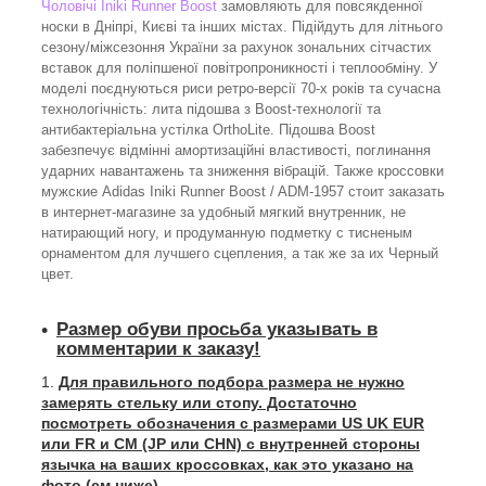
Чоловічі Iniki Runner Boost
замовляють для повсякденної
носки в Дніпрі, Києві та інших містах. Підійдуть для літнього
сезону/міжсезоння України за рахунок зональних сітчастих
вставок для поліпшеної повітропроникності і теплообміну. У
моделі поєднуються риси ретро-версії 70-х років та сучасна
технологічність: лита підошва з Boost-технології та
антибактеріальна устілка OrthoLite. Підошва Boost
забезпечує відмінні амортизаційні властивості, поглинання
ударних навантажень та зниження вібрацій. Также кроссовки
мужские Adidas Iniki Runner Boost / ADM-1957 стоит заказать
в интернет-магазине за удобный мягкий внутренник, не
натирающий ногу, и продуманную подметку с тисненым
орнаментом для лучшего сцепления, а так же за их Черный
цвет.
Размер обуви просьба указывать в
комментарии к заказу!
Для правильного подбора размера не нужно
замерять стельку или стопу. Достаточно
посмотреть обозначения с размерами US UK EUR
или FR и СМ (JP или CHN) с внутренней стороны
язычка на ваших кроссовках, как это указано на
фото (см.ниже).