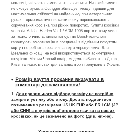
магазині, які часто замовляють захисники. Низький силует
не сковує рухів, а Outrigger збільшує площу підошви для
максимальної стійкості на майданчику при латеральних
рухах. Термопластичні вставки верху перешкоджають
скручування кросівка при різких поворотах. Купити кросівки
чоловічі Adidas Harden Vol.1 / ADM-1905 варто в тому числі
за технологічність: кілька капсул по Boost-технології
гарантують амортизацію в поєднанні з відмінним почуттям
корту і не роблять кросівки занадто «прыгучими». Для
ідеальної фіксації на нозі використовується асиметрична
шнурівка. Маючи Чорний колір, модель вибирають в Дніпрі,
Києві та інших містах для зальних ігор і тренувань в Україні.
Розмір взуття прохання вказувати в
коментарі до замовлення!
Для правильного підбору розміру не потрібно
заміряти устілку або стопу. Досить подивитися
позначення з розмірами US UK EUR або FR і СМ (JP
або CHN) з внутрішньої сторони язичка на ваших
кросівках, як це зазначено на фото (див. нижче).
Характеристика товару