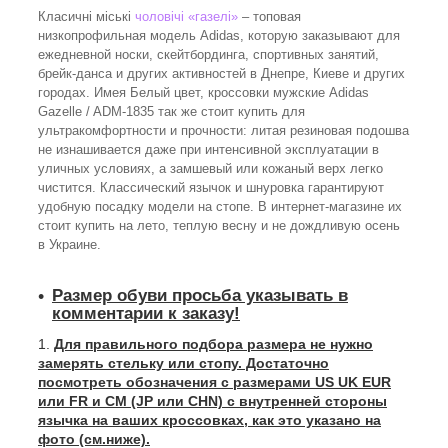
Класичні міські
чоловічі «газелі»
– топовая
низкопрофильная модель Adidas, которую заказывают для
ежедневной носки, скейтбординга, спортивных занятий,
брейк-данса и других активностей в Днепре, Киеве и других
городах. Имея Белый цвет, кроссовки мужские Adidas
Gazelle / ADM-1835 так же стоит купить для
ультракомфортности и прочности: литая резиновая подошва
не изнашивается даже при интенсивной эксплуатации в
уличных условиях, а замшевый или кожаный верх легко
чистится. Классический язычок и шнуровка гарантируют
удобную посадку модели на стопе. В интернет-магазине их
стоит купить на лето, теплую весну и не дождливую осень
в Украине.
Размер обуви просьба указывать в
комментарии к заказу!
Для правильного подбора размера не нужно
замерять стельку или стопу. Достаточно
посмотреть обозначения с размерами US UK EUR
или FR и СМ (JP или CHN) с внутренней стороны
язычка на ваших кроссовках, как это указано на
фото (см.ниже).