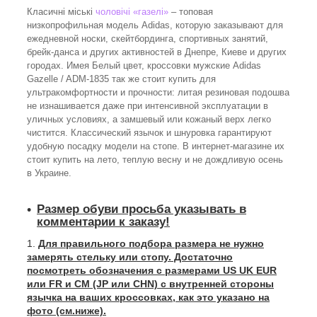
Класичні міські
чоловічі «газелі»
– топовая
низкопрофильная модель Adidas, которую заказывают для
ежедневной носки, скейтбординга, спортивных занятий,
брейк-данса и других активностей в Днепре, Киеве и других
городах. Имея Белый цвет, кроссовки мужские Adidas
Gazelle / ADM-1835 так же стоит купить для
ультракомфортности и прочности: литая резиновая подошва
не изнашивается даже при интенсивной эксплуатации в
уличных условиях, а замшевый или кожаный верх легко
чистится. Классический язычок и шнуровка гарантируют
удобную посадку модели на стопе. В интернет-магазине их
стоит купить на лето, теплую весну и не дождливую осень
в Украине.
Размер обуви просьба указывать в
комментарии к заказу!
Для правильного подбора размера не нужно
замерять стельку или стопу. Достаточно
посмотреть обозначения с размерами US UK EUR
или FR и СМ (JP или CHN) с внутренней стороны
язычка на ваших кроссовках, как это указано на
фото (см.ниже).