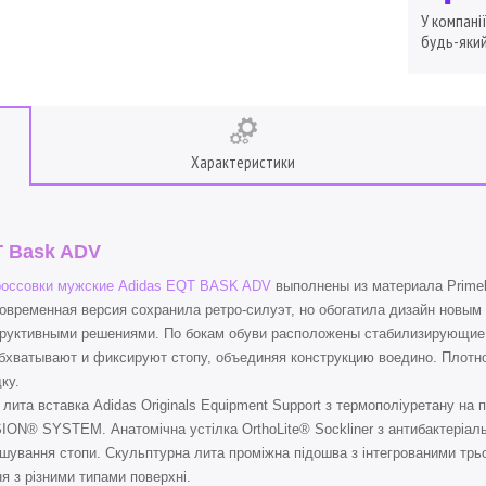
У компані
будь-який
Характеристики
 Bask ADV
россовки мужские Adidas EQT BASK ADV
выполнены из материала Primek
овременная версия сохранила ретро-силуэт, но обогатила дизайн новы
труктивными решениями. По бокам обуви расположены стабилизирующие 
бхватывают и фиксируют стопу, объединяя конструкцию воедино. Плотн
ку.
 лита вставка Adidas Originals Equipment Support з термополіуретану на п
ON® SYSTEM. Анатомічна устілка OrthoLite® Sockliner з антибактеріа
шування стопи. Скульптурна лита проміжна підошва з інтегрованими трь
я з різними типами поверхні.