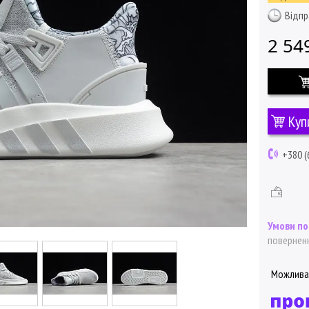
Відпр
2 54
Куп
+380 (
поверненн