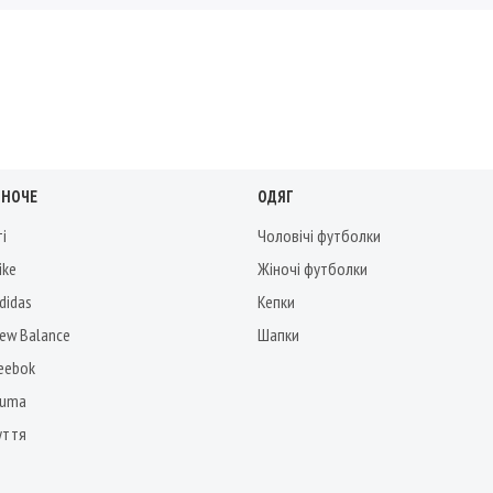
ІНОЧЕ
ОДЯГ
ті
Чоловічі футболки
ike
Жіночі футболки
didas
Кепки
New Balance
Шапки
Reebok
Puma
уття