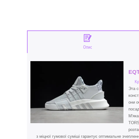
Опис
EQT
К
Эта с
конс
они о
посад
М'яка
TORSI
розта
з міцної гумової суміші гарантує оптимальне зчепленн