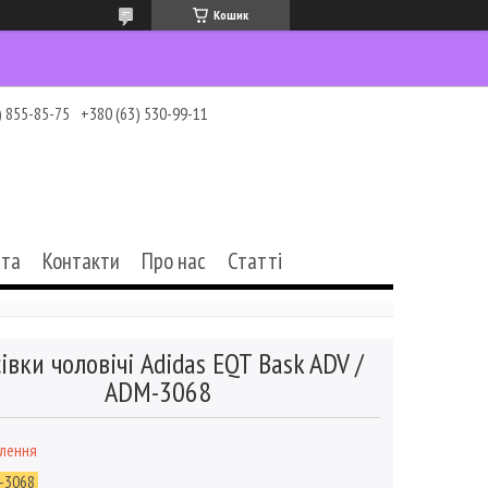
Кошик
) 855-85-75
+380 (63) 530-99-11
ата
Контакти
Про нас
Статті
івки чоловічі Adidas EQT Bask ADV /
ADM-3068
влення
-3068