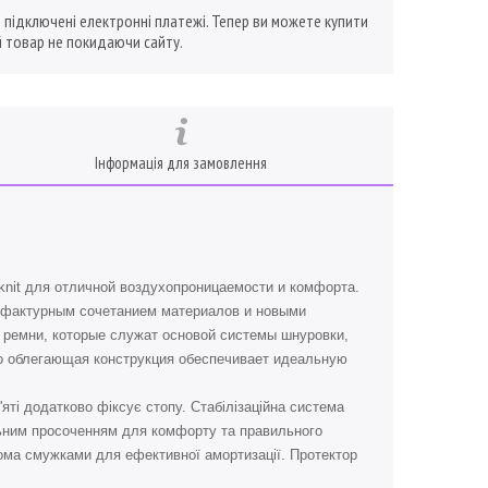
ї підключені електронні платежі. Тепер ви можете купити
 товар не покидаючи сайту.
Інформація для замовлення
nit для отличной воздухопроницаемости и комфорта.
м фактурным сочетанием материалов и новыми
ремни, которые служат основой системы шнуровки,
о облегающая конструкция обеспечивает идеальную
'яті додатково фіксує стопу. Стабілізаційна система
льним просоченням для комфорту та правильного
ома смужками для ефективної амортизації. Протектор