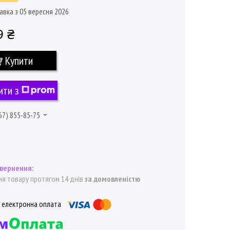
авка з 05 вересня 2026
9 ₴
Купити
ити з
67) 855-85-75
я товару протягом 14 днів
за домовленістю