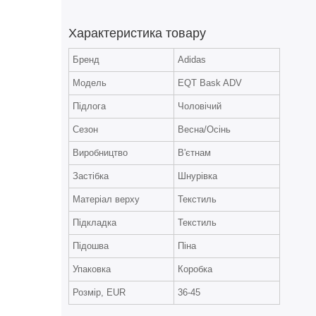
Характеристика товару
Бренд
Adidas
Модель
EQT Bask ADV
Підлога
Чоловічий
Сезон
Весна/Осінь
Виробництво
В'єтнам
Застібка
Шнурівка
Матеріал верху
Текстиль
Підкладка
Текстиль
Підошва
Піна
Упаковка
Коробка
Розмір, EUR
36-45