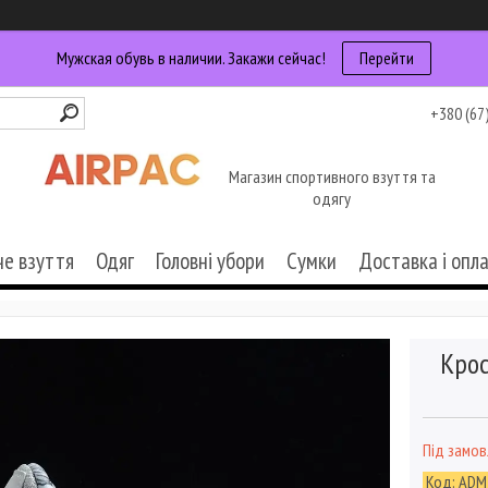
Мужская обувь в наличии. Закажи сейчас!
Перейти
+380 (67
Магазин спортивного взуття та
одягу
че взуття
Одяг
Головні убори
Сумки
Доставка і опл
Крос
Під замо
Код:
ADM