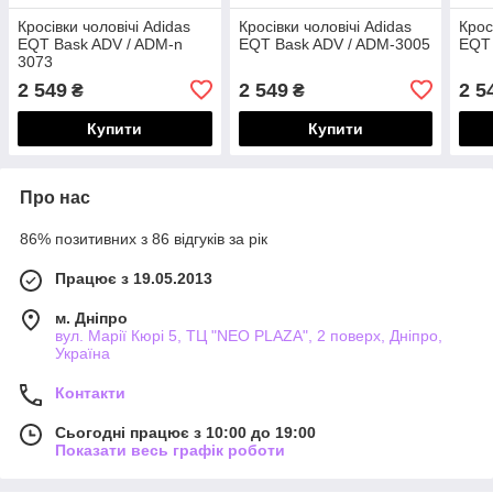
Кросівки чоловічі Adidas
Кросівки чоловічі Adidas
Крос
EQT Bask ADV / ADM-n
EQT Bask ADV / ADM-3005
EQT 
3073
2 549
2 549
2 5
₴
₴
Купити
Купити
Про нас
86% позитивних з 86 відгуків за рік
Працює з 19.05.2013
м. Дніпро
вул. Марії Кюрі 5, ТЦ "NEO PLAZA", 2 поверх, Дніпро,
Україна
Контакти
Сьогодні працює з 10:00 до 19:00
Показати весь графік роботи