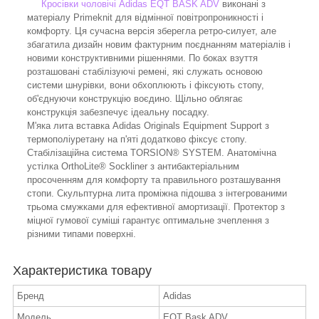
Кросівки чоловічі Adidas EQT BASK ADV
виконані з
матеріалу Primeknit для відмінної повітропроникності і
комфорту. Ця сучасна версія зберегла ретро-силует, але
збагатила дизайн новим фактурним поєднанням матеріалів і
новими конструктивними рішеннями. По боках взуття
розташовані стабілізуючі ремені, які служать основою
системи шнурівки, вони обхоплюють і фіксують стопу,
об'єднуючи конструкцію воєдино. Щільно облягає
конструкція забезпечує ідеальну посадку.
М'яка лита вставка Adidas Originals Equipment Support з
термополіуретану на п'яті додатково фіксує стопу.
Стабілізаційна система TORSION® SYSTEM. Анатомічна
устілка OrthoLite® Sockliner з антибактеріальним
просоченням для комфорту та правильного розташування
стопи. Скульптурна лита проміжна підошва з інтегрованими
трьома смужками для ефективної амортизації. Протектор з
міцної гумової суміші гарантує оптимальне зчеплення з
різними типами поверхні.
Характеристика товару
Бренд
Adidas
Модель
EQT Bask ADV