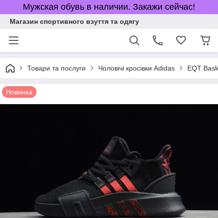
Мужская обувь в наличии. Закажи сейчас!
Магазин спортивного взуття та одягу
Товари та послуги
Чоловічі кросівки Adidas
EQT Bas
Новинка