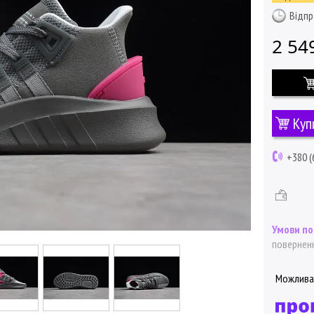
Відпр
2 54
Куп
+380 (
поверненн