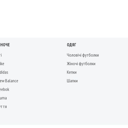
ІНОЧЕ
ОДЯГ
ті
Чоловічі футболки
ike
Жіночі футболки
didas
Кепки
New Balance
Шапки
Reebok
Puma
уття