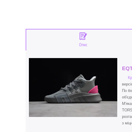
Опис
EQT
Кр
версі
По бо
об'єд
М'яка
TORSI
розта
з міц