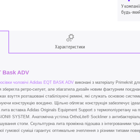
У компані
будь-який
Характеристики
 Bask ADV
осівки чоловічі Adidas EQT BASK ADV
виконані з матеріалу Primeknit дл
я зберегла ретро-силует, але збагатила дизайн новим фактурним поєдна
ках взуття розташовані стабілізуючі ремені, які служать основою систем
нуючи конструкцію воєдино. Щільно облягає конструкція забезпечує ідеа
 лита вставка Adidas Originals Equipment Support з термополіуретану на п
ON® SYSTEM. Анатомічна устілка OrthoLite® Sockliner з антибактеріа
шування стопи. Скульптурна лита проміжна підошва з інтегрованими трь
ної гумової суміші гарантує оптимальне зчеплення з різними типами повер