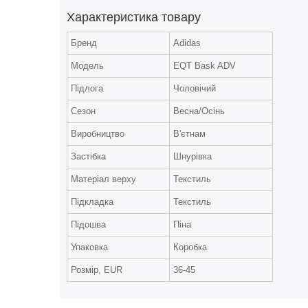
Характеристика товару
Бренд
Adidas
Модель
EQT Bask ADV
Підлога
Чоловічий
Сезон
Весна/Осінь
Виробництво
В'єтнам
Застібка
Шнурівка
Матеріал верху
Текстиль
Підкладка
Текстиль
Підошва
Піна
Упаковка
Коробка
Розмір, EUR
36-45