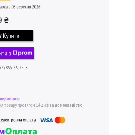
авка з 03 вересня 2026
9 ₴
Купити
ити з
67) 855-85-75
я товару протягом 14 днів
за домовленістю