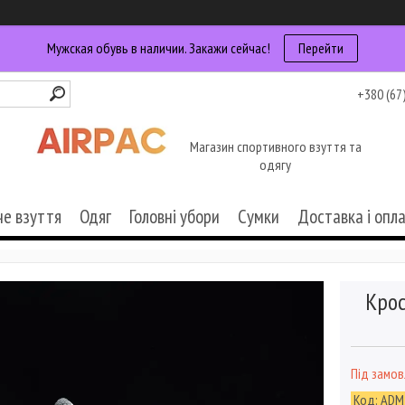
Мужская обувь в наличии. Закажи сейчас!
Перейти
+380 (67
Магазин спортивного взуття та
одягу
че взуття
Одяг
Головні убори
Сумки
Доставка і опл
Крос
Під замо
Код:
ADM