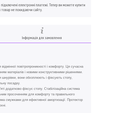
ї підключені електронні платежі. Тепер ви можете купити
 товар не покидаючи сайту.
Інформація для замовлення
я відмінної повітропроникності і комфорту. Ця сучасна
нням матеріалів і новими конструктивними рішеннями.
и шнурівки, вони обхоплюють і фіксують стопу,
льну посадку.
'яті додатково фіксує стопу. Стабілізаційна система
льним просоченням для комфорту та правильного
ома смужками для ефективної амортизації. Протектор
хні.