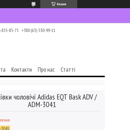
Кошик
) 855-85-75
+380 (63) 530-99-11
ата
Контакти
Про нас
Статті
івки чоловічі Adidas EQT Bask ADV /
ADM-3041
влення
-3041