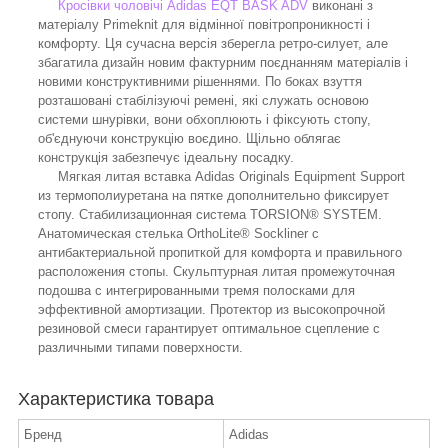
Кросівки чоловічі Adidas EQT BASK ADV
виконані з
матеріалу Primeknit для відмінної повітропроникності і
комфорту. Ця сучасна версія зберегла ретро-силует, але
збагатила дизайн новим фактурним поєднанням матеріалів і
новими конструктивними рішеннями. По боках взуття
розташовані стабілізуючі ремені, які служать основою
системи шнурівки, вони обхоплюють і фіксують стопу,
об'єднуючи конструкцію воєдино. Щільно облягає
конструкція забезпечує ідеальну посадку.
Мягкая литая вставка Adidas Originals Equipment Support
из термополиуретана на пятке дополнительно фиксирует
стопу. Стабилизационная система TORSION® SYSTEM.
Анатомическая стелька OrthoLite® Sockliner с
антибактериальной пропиткой для комфорта и правильного
расположения стопы. Скульптурная литая промежуточная
подошва с интегрированными тремя полосками для
эффективной амортизации. Протектор из высокопрочной
резиновой смеси гарантирует оптимальное сцепление с
различными типами поверхности.
Характеристика товара
Бренд
Adidas