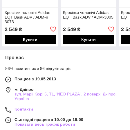
Кросівки чоловічі Adidas
Кросівки чоловічі Adidas
Крос
EQT Bask ADV / ADM-n
EQT Bask ADV / ADM-3005
EQT 
3073
2 549
2 549
2 5
₴
₴
Купити
Купити
Про нас
86% позитивних з 86 відгуків за рік
Працює з 19.05.2013
м. Дніпро
вул. Марії Кюрі 5, ТЦ "NEO PLAZA", 2 поверх, Дніпро,
Україна
Контакти
Сьогодні працює з 10:00 до 19:00
Показати весь графік роботи