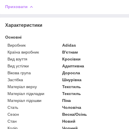
Приховати
Характеристики
Основні
Виробник
Adidas
Країна виробник
В'єтнам
Вид взуття
Кросівки
Вид устілки
Адаптивна
Вікова група
Доросла
Застібка
Шнурівка
Матеріал верху
Текстиль
Матеріал підкладки
Текстиль
Матеріал підошви
Піна
Стать
Чоловіча
Сезон
Весна/Осінь
Стан
Новий
Колір
Чорний