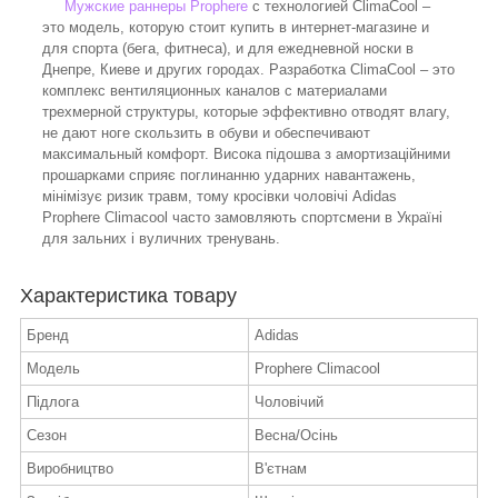
Мужские раннеры Prophere
с технологией ClimaCool –
это модель, которую стоит купить в интернет-магазине и
для спорта (бега, фитнеса), и для ежедневной носки в
Днепре, Киеве и других городах. Разработка ClimaCool – это
комплекс вентиляционных каналов с материалами
трехмерной структуры, которые эффективно отводят влагу,
не дают ноге скользить в обуви и обеспечивают
максимальный комфорт. Висока підошва з амортизаційними
прошарками сприяє поглинанню ударних навантажень,
мінімізує ризик травм, тому кросівки чоловічі Adidas
Prophere Climacool часто замовляють спортсмени в Україні
для зальних і вуличних тренувань.
Характеристика товару
Бренд
Adidas
Модель
Prophere Climacool
Підлога
Чоловічий
Сезон
Весна/Осінь
Виробництво
В'єтнам