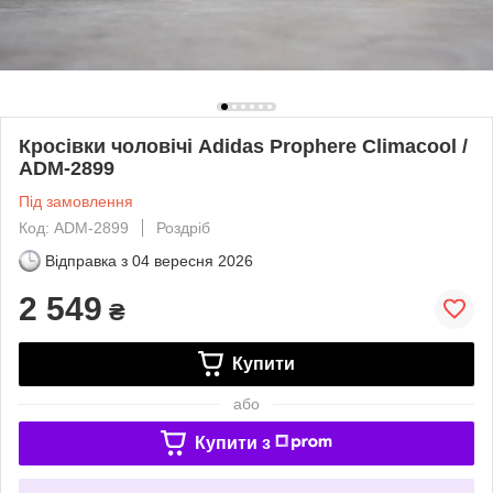
Кросівки чоловічі Adidas Prophere Climacool /
ADM-2899
Під замовлення
Код: ADM-2899
Роздріб
Відправка з
04 вересня 2026
2 549
₴
Купити
або
Купити з