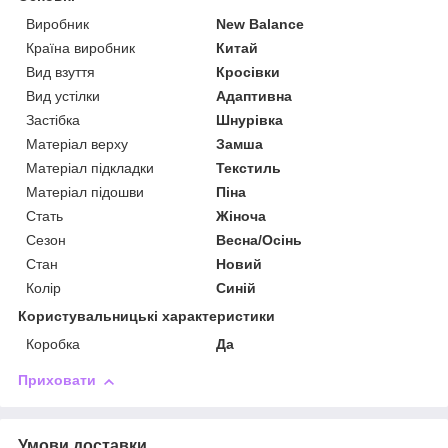
Виробник
New Balance
Країна виробник
Китай
Вид взуття
Кросівки
Вид устілки
Адаптивна
Застібка
Шнурівка
Матеріал верху
Замша
Матеріал підкладки
Текстиль
Матеріал підошви
Піна
Стать
Жіноча
Сезон
Весна/Осінь
Стан
Новий
Колір
Синій
Користувальницькі характеристики
Коробка
Да
Приховати
Умови доставки