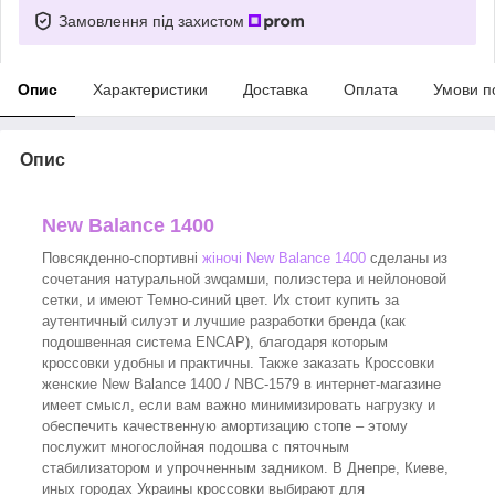
Замовлення під захистом
Опис
Характеристики
Доставка
Оплата
Умови п
Опис
New Balance 1400
Повсякденно-спортивні
жіночі New Balance 1400
сделаны из
сочетания натуральной зwqамши, полиэстера и нейлоновой
сетки, и имеют Темно-синий цвет. Их стоит купить за
аутентичный силуэт и лучшие разработки бренда (как
подошвенная система ENCAP), благодаря которым
кроссовки удобны и практичны. Также заказать Кроссовки
женские New Balance 1400 / NBC-1579 в интернет-магазине
имеет смысл, если вам важно минимизировать нагрузку и
обеспечить качественную амортизацию стопе – этому
послужит многослойная подошва с пяточным
стабилизатором и упрочненным задником. В Днепре, Киеве,
иных городах Украины кроссовки выбирают для