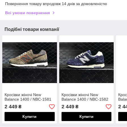
Повернення товару впродовж 14 днів за домовленістю
Всі умови повернення
Подібні товари компанії
Кросівки жіночі New
Кросівки жіночі New
Крос
Balance 1400 / NBC-1581
Balance 1400 / NBC-1582
Bala
2 449
2 449
2 4
₴
₴
Купити
Купити