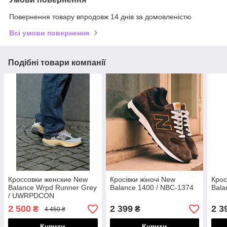
Повернення товару впродовж 14 днів за домовленістю
Всі умови повернення
Подібні товари компанії
Кроссовки женские New
Кросівки жіночі New
Крос
Balance Wrpd Runner Grey
Balance 1400 / NBC-1374
Bala
/ UWRPDCON
2 500
2 399
2 3
₴
₴
4 450 ₴
Купити
Купити