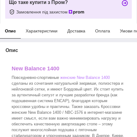
Що таке купити з Пром?
Замовлення під захистом
Опис
Характеристики
Доставка
Оплата
Умови п
Опис
New Balance 1400
Повседневно-спортивные
женские New Balance 1400
сделаны из сочетания натуральной зwqамши, полиэстера и
нейлоновой сетки, и имеют Бордовый цвет. Их стоит купить
за аутентичный силуэт и лучшие разработки бренда (как
подошвенная система ENCAP), благодаря которым
кроссовки удобны и практичны. Также заказать Кроссовки
женские New Balance 1400 / NBC-1576 в интернет-магазине
имеет смысл, если вам важно минимизировать нагрузку и
обеспечить качественную амортизацию стопе – этому
послужит многослойная подошва с пяточным
стабилизатором и упрочненным задником. В Днепре, Киеве,