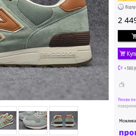
Відпр
2 44
Куп
+380 (
поверненн