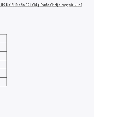
S UK EUR або FR і СМ (JP або CHN) з внутрішньої