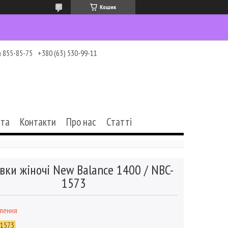
Кошик
) 855-85-75
+380 (63) 530-99-11
ата
Контакти
Про нас
Статті
вки жіночі New Balance 1400 / NBC-
1573
влення
-1573