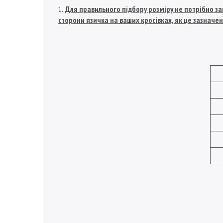
Для правильного підбору розміру не потрібно зам
сторони язичка на ваших кросівках, як це зазначен