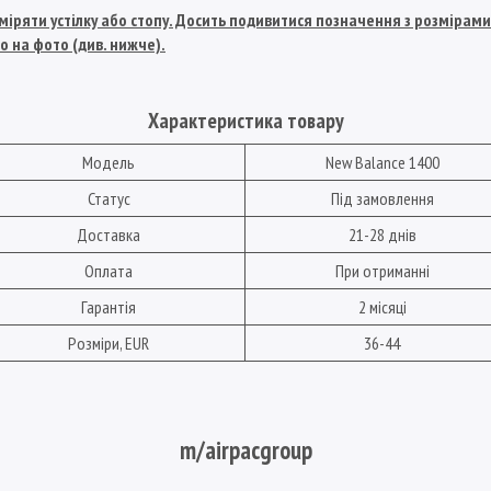
іряти устілку або стопу. Досить подивитися позначення з розмірами U
о на фото (див. нижче).
Характеристика товару
Модель
New Balance 1400
Статус
Під замовлення
Доставка
21-28 днів
Оплата
При отриманні
Гарантія
2 місяці
Розміри, EUR
36-44
m/airpacgroup