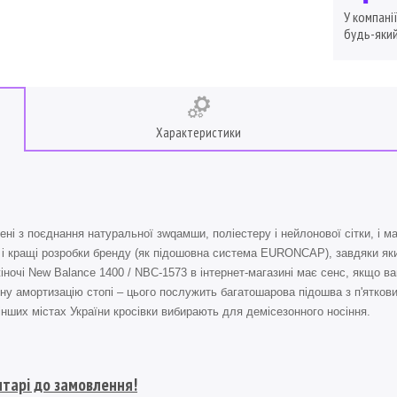
У компані
будь-який
Характеристики
ені з поєднання натуральної зwqамши, поліестеру і нейлонової сітки, і м
т і кращі розробки бренду (як підошовна система EURONCAP), завдяки як
 жіночі New Balance 1400 / NBC-1573 в інтернет-магазині має сенс, якщо в
сну амортизацію стопі – цього послужить багатошарова підошва з п'ятков
 інших містах України кросівки вибирають для демісезонного носіння.
нтарі до замовлення!