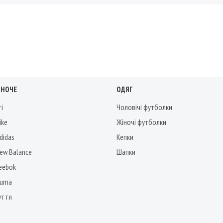
ІНОЧЕ
ОДЯГ
ті
Чоловічі футболки
ike
Жіночі футболки
didas
Кепки
New Balance
Шапки
Reebok
Puma
уття