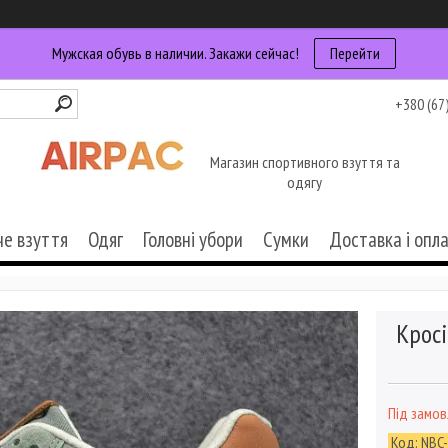
Мужская обувь в наличии. Закажи сейчас!
Перейти
+380 (67
Магазин спортивного взуття та
одягу
че взуття
Одяг
Головні убори
Сумки
Доставка і опл
Кросі
Під замо
Код:
NBC