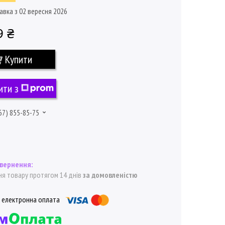
авка з 02 вересня 2026
9 ₴
Купити
ити з
67) 855-85-75
я товару протягом 14 днів
за домовленістю