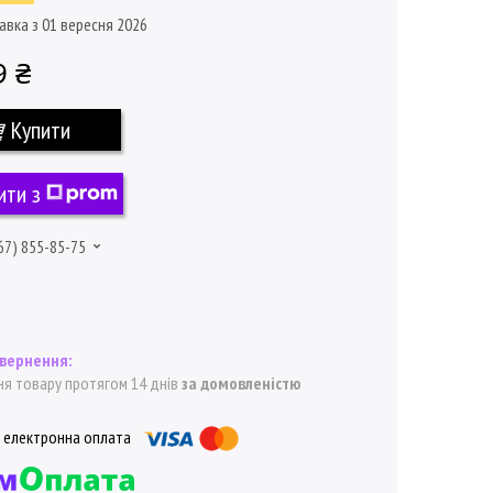
авка з 01 вересня 2026
9 ₴
Купити
ити з
67) 855-85-75
я товару протягом 14 днів
за домовленістю