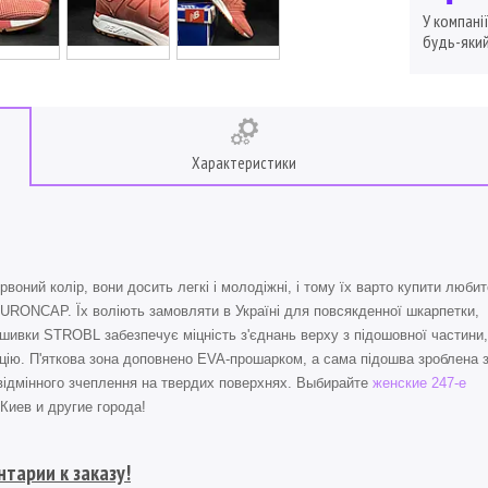
У компані
будь-який
Характеристики
воний колір, вони досить легкі і молодіжні, і тому їх варто купити люби
EURONCAP. Їх воліють замовляти в Україні для повсякденної шкарпетки,
ошивки STROBL забезпечує міцність з'єднань верху з підошовної частини
ацію. П'яткова зона доповнено EVA-прошарком, а сама підошва зроблена 
відмінного зчеплення на твердих поверхнях. Выбирайте
женские 247-е
Киев и другие города!
тарии к заказу!