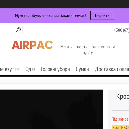
Мужская обувь в наличии. Закажи сейчас!
Перейти
+380 (67
Магазин спортивного взуття та
одягу
че взуття
Одяг
Головні убори
Сумки
Доставка і опл
Крос
Під замо
Код:
NBC