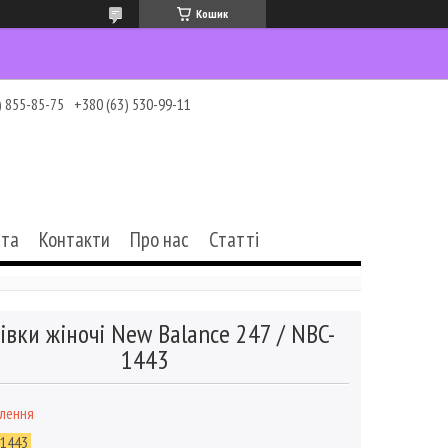
Кошик
) 855-85-75
+380 (63) 530-99-11
ата
Контакти
Про нас
Статті
івки жіночі New Balance 247 / NBC-
1443
влення
-1443