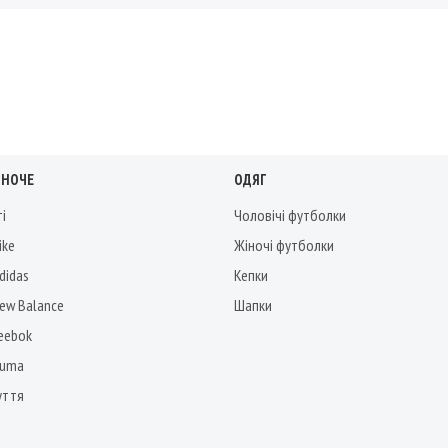
ІНОЧЕ
ОДЯГ
ті
Чоловічі футболки
ike
Жіночі футболки
didas
Кепки
New Balance
Шапки
Reebok
Puma
уття