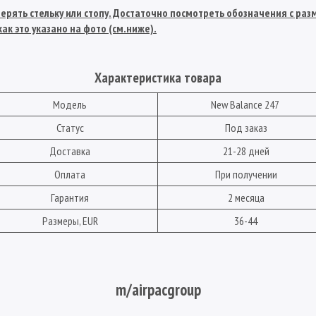
рять стельку или стопу. Достаточно посмотреть обозначения с разме
ак это указано на фото (см.ниже).
Характеристика товара
Модель
New Balance 247
Статус
Под заказ
Доставка
21-28 дней
Оплата
При получении
Гарантия
2 месяца
Размеры, EUR
36-44
m/airpacgroup