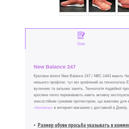
Опис
New Balance 247
Кросівки жіночі New Balance 247 / NBC-1443 мають Чер
низького профілю: тут він зроблений за технологією 
вуличних та зальних занять. Технологія подвійної пр
кросівки легко переживають навіть активну експлуат
зносостійким гумовим протектором, що важливо для 
«бэлэнсы»
в интернет-магазине с доставкой в Днепр, 
Размер обуви просьба указывать в коммен