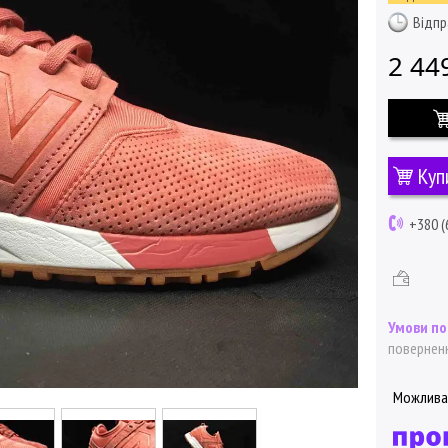
Відпр
2 44
Куп
+380 (
поверненн