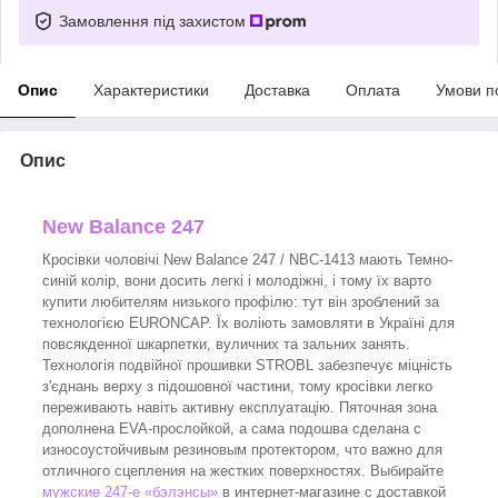
Замовлення під захистом
Опис
Характеристики
Доставка
Оплата
Умови п
Опис
New Balance 247
Кросівки чоловічі New Balance 247 / NBC-1413 мають Темно-
синій колір, вони досить легкі і молодіжні, і тому їх варто
купити любителям низького профілю: тут він зроблений за
технологією EURONCAP. Їх воліють замовляти в Україні для
повсякденної шкарпетки, вуличних та зальних занять.
Технологія подвійної прошивки STROBL забезпечує міцність
з'єднань верху з підошовної частини, тому кросівки легко
переживають навіть активну експлуатацію. Пяточная зона
дополнена EVA-прослойкой, а сама подошва сделана с
износоустойчивым резиновым протектором, что важно для
отличного сцепления на жестких поверхностях. Выбирайте
мужские 247-е «бэлэнсы»
в интернет-магазине с доставкой