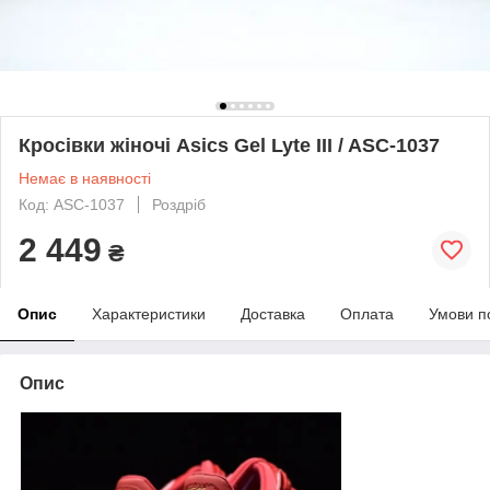
Кросівки жіночі Asics Gel Lyte III / ASC-1037
Немає в наявності
Код: ASC-1037
Роздріб
2 449
₴
Опис
Характеристики
Доставка
Оплата
Умови п
Опис