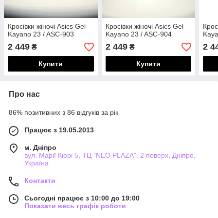
Кросівки жіночі Asics Gel
Кросівки жіночі Asics Gel
Крос
Kayano 23 / ASC-903
Kayano 23 / ASC-904
Kaya
2 449
2 449
2 4
₴
₴
Купити
Купити
Про нас
86% позитивних з 86 відгуків за рік
Працює з 19.05.2013
м. Дніпро
вул. Марії Кюрі 5, ТЦ "NEO PLAZA", 2 поверх, Дніпро,
Україна
Контакти
Сьогодні працює з 10:00 до 19:00
Показати весь графік роботи