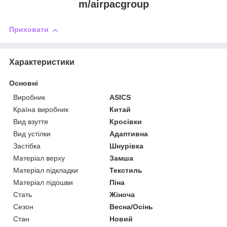
m/airpacgroup
Приховати
Характеристики
Основні
Виробник
ASICS
Країна виробник
Китай
Вид взуття
Кросівки
Вид устілки
Адаптивна
Застібка
Шнурівка
Матеріал верху
Замша
Матеріал підкладки
Текстиль
Матеріал підошви
Піна
Стать
Жіноча
Сезон
Весна/Осінь
Стан
Новий