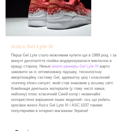
Asics Gel Lyte III
Перші Gel Lyte стало можливим купити ще в 1989 році, і за
минулі десятиліття лінійка модернізувалася виключно в
кращу сторону. Низькі
жіночі раннеры Gel Lyte III
варто
замовити за їх оптимізовану підошву, технологічну
амортизаційну систему Gel, адекватну ціну і класичний
«running shoe»-силует, який став знаковим у всьому світі.
Комбінація декількох матеріалів (у тому числі замші,
нейлону) плюс класичний Синій колір і незвичайні
колористичні вирішення інших моделей– ось що робить
кросівки жіночі Asics Gel Lyte III / ASC-1037 такими
популярними в інтернет-магазинах України!