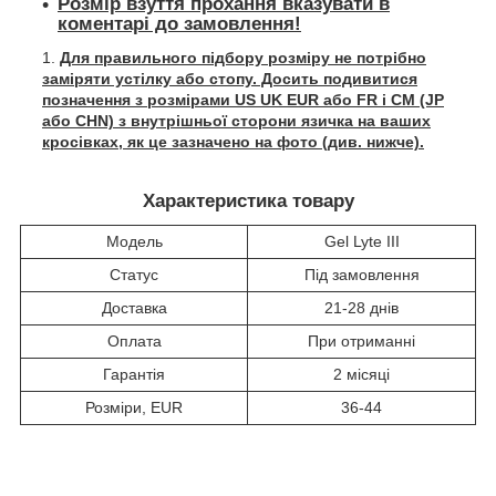
Розмір взуття прохання вказувати в
коментарі до замовлення!
Для правильного підбору розміру не потрібно
заміряти устілку або стопу. Досить подивитися
позначення з розмірами US UK EUR або FR і СМ (JP
або CHN) з внутрішньої сторони язичка на ваших
кросівках, як це зазначено на фото (див. нижче).
Характеристика товару
Модель
Gel Lyte III
Статус
Під замовлення
Доставка
21-28 днів
Оплата
При отриманні
Гарантія
2 місяці
Розміри, EUR
36-44