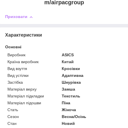
m/airpacgroup
Приховати
Характеристики
Основні
Виробник
ASICS
Країна виробник
Китай
Вид взуття
Кросівки
Вид устілки
Адаптивна
Застібка
Шнурівка
Матеріал верху
Замша
Матеріал підкладки
Текстиль
Матеріал підошви
Піна
Стать
Жіноча
Сезон
Весна/Осінь
Стан
Новий