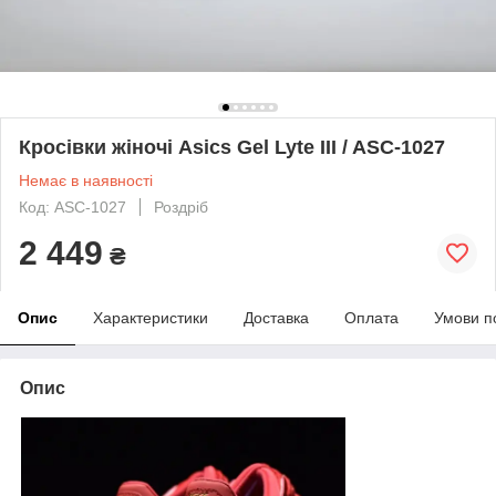
Кросівки жіночі Asics Gel Lyte III / ASC-1027
Немає в наявності
Код: ASC-1027
Роздріб
2 449
₴
Опис
Характеристики
Доставка
Оплата
Умови п
Опис