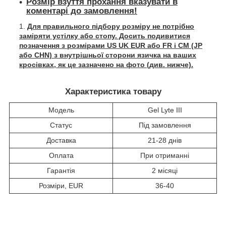
Розмір взуття прохання вказувати в
коментарі до замовлення!
Для правильного підбору розміру не потрібно
заміряти устілку або стопу. Досить подивитися
позначення з розмірами US UK EUR або FR і СМ (JP
або CHN) з внутрішньої сторони язичка на ваших
кросівках, як це зазначено на фото (див. нижче).
Характеристика товару
Модель
Gel Lyte III
Статус
Під замовлення
Доставка
21-28 днів
Оплата
При отриманні
Гарантія
2 місяці
Розміри, EUR
36-40