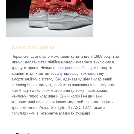
Asics Gel Lyte III
Перші Gel Lyte стало можливим купити ще в 1989 році, і за
минулі десятиліття лінійка модернізувалася виключно в
кращу сторону. Низькі
жіночі раннеры Gel Lyte III
варто
замовити за їх оптимізовану підошву, технологічну
амортизаційну систему Gel, адекватну ціну і класичний
«running shoe»-силует, який став знаковим у всьому світі.
Комбінація декількох матеріалів (у тому числі замші,
нейлону) плюс класичний Синій колір і незвичайні
колористичні вирішення інших моделей– ось що робить
кросівки жіночі Asics Gel Lyte III / ASC-1027 такими
популярними в інтернет-магазинах України!