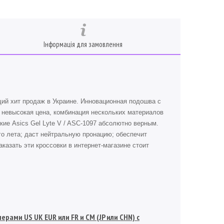
Інформація для замовлення
щий хит продаж в Украине. Инновационная подошва с
невысокая цена, комбинация нескольких материалов
кие Asics Gel Lyte V / ASC-1097 абсолютно верным.
го лета; даст нейтральную пронацию; обеспечит
аказать эти кроссовки в интернет-магазине стоит
рами US UK EUR или FR и СМ (JP или CHN) с