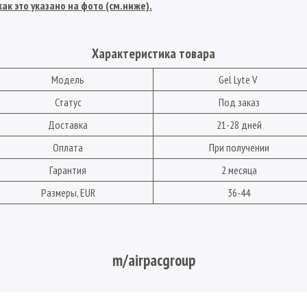
ак это указано на фото (см.ниже).
Характеристика товара
Модель
Gel Lyte V
Статус
Под заказ
Доставка
21-28 дней
Оплата
При получении
Гарантия
2 месяца
Размеры, EUR
36-44
m/airpacgroup