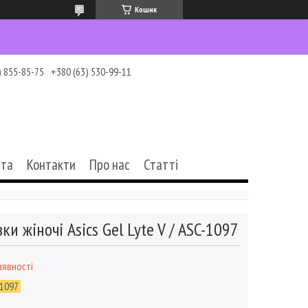
Кошик
) 855-85-75
+380 (63) 530-99-11
ата
Контакти
Про нас
Статті
ки жіночі Asics Gel Lyte V / ASC-1097
аявності
1097