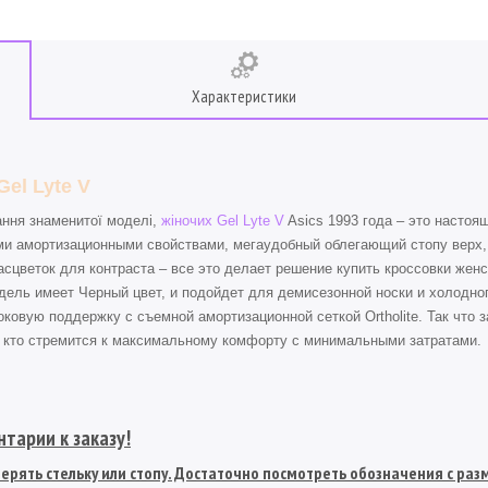
Характеристики
Gel Lyte V
ння знаменитої моделі,
жіночих Gel Lyte V
Asics 1993 года – это настоя
и амортизационными свойствами, мегаудобный облегающий стопу верх, 
асцветок для контраста – все это делает решение купить кроссовки женс
дель имеет Черный цвет, и подойдет для демисезонной носки и холодно
оковую поддержку с съемной амортизационной сеткой Ortholite. Так что з
 кто стремится к максимальному комфорту с минимальными затратами.
тарии к заказу!
рять стельку или стопу. Достаточно посмотреть обозначения с разме