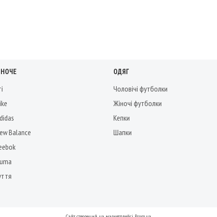
ІНОЧЕ
ОДЯГ
ті
Чоловічі футболки
ike
Жіночі футболки
didas
Кепки
New Balance
Шапки
Reebok
Puma
уття
Сайт створений на маркетплейсі
Prom.ua