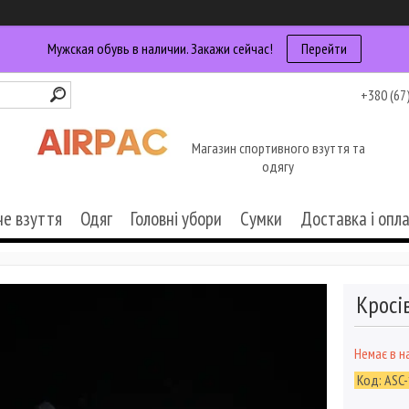
Мужская обувь в наличии. Закажи сейчас!
Перейти
+380 (67
Магазин спортивного взуття та
одягу
че взуття
Одяг
Головні убори
Сумки
Доставка і опл
Кросів
Немає в н
Код:
ASC-