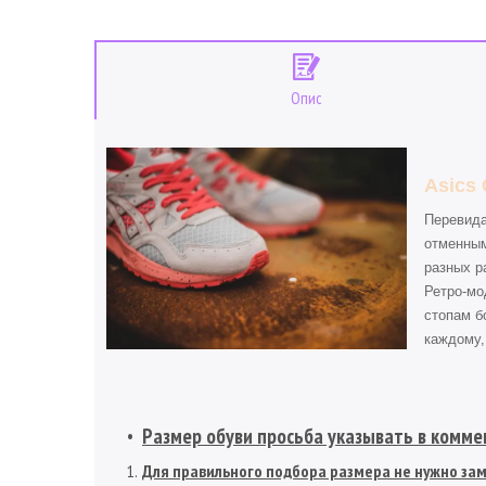
Опис
Asics 
Перевида
отменным
разных р
Ретро-мо
стопам б
каждому,
Размер обуви просьба указывать в коммен
Для правильного подбора размера не нужно заме