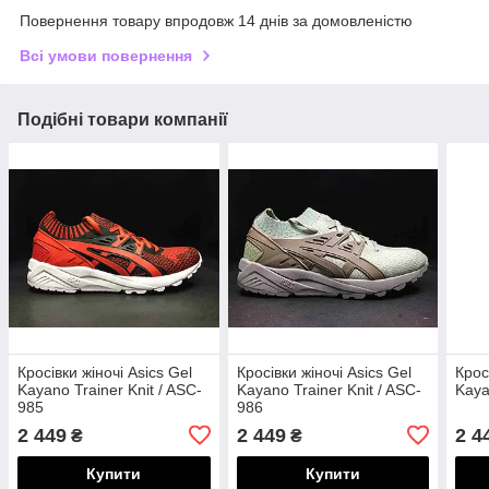
Повернення товару впродовж 14 днів за домовленістю
Всі умови повернення
Подібні товари компанії
Кросівки жіночі Asics Gel
Кросівки жіночі Asics Gel
Крос
Kayano Trainer Knit / ASC-
Kayano Trainer Knit / ASC-
Kaya
985
986
2 449
2 449
2 4
₴
₴
Купити
Купити