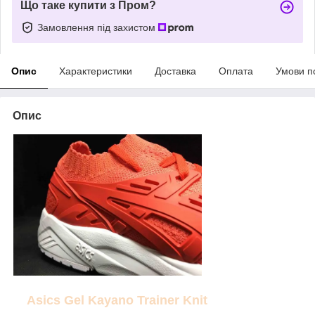
Що таке купити з Пром?
Замовлення під захистом
Опис
Характеристики
Доставка
Оплата
Умови п
Опис
Asics Gel Kayano Trainer Knit