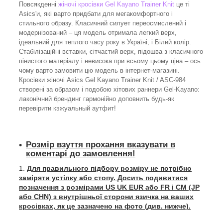
Повсякденні
жіночі кросівки Gel Kayano Trainer Knit
це ті
Asics'и, які варто придбати для мегакомфортного і
стильного образу. Класичний силует переосмислений і
модернізований – ця модель отримала легкий верх,
ідеальний для теплого часу року в Україні, і Білий колір.
Стабілізаційні вставки, сітчастий верх, підошва з класичного
пінистого матеріалу і невисока при всьому цьому ціна – ось
чому варто замовити цю модель в інтернет-магазині.
Кросівки жіночі Asics Gel Kayano Trainer Knit / ASC-984
створені за образом і подобою хітових раннери Gel-Kayano:
лаконічний брендинг гармонійно доповнить будь-як
перевірити кэжуальный аутфит!
Розмір взуття прохання вказувати в
коментарі до замовлення!
Для правильного підбору розміру не потрібно
заміряти устілку або стопу. Досить подивитися
позначення з розмірами US UK EUR або FR і СМ (JP
або CHN) з внутрішньої сторони язичка на ваших
кросівках, як це зазначено на фото (див. нижче).