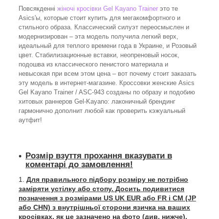
Повсякденні
жіночі кросівки Gel Kayano Trainer
это те
Asics'ы, которые стоит купить для мегакомфортного и
стильного образа. Классический силуэт переосмыслен и
модернизирован – эта модель получила легкий верх,
идеальный для теплого времени года в Украине, и Розовый
цвет. Стабилизационные вставки, неопреновый носок,
подошва из классического пенистого материала и
невысокая при всем этом цена – вот почему стоит заказать
эту модель в интернет-магазине. Кроссовки женские Asics
Gel Kayano Trainer / ASC-943 созданы по образу и подобию
хитовых раннеров Gel-Kayano: лаконичный брендинг
гармонично дополнит любой как проверить кэжуальный
аутфит!
Розмір взуття прохання вказувати в
коментарі до замовлення!
Для правильного підбору розміру не потрібно
заміряти устілку або стопу. Досить подивитися
позначення з розмірами US UK EUR або FR і СМ (JP
або CHN) з внутрішньої сторони язичка на ваших
кросівках, як це зазначено на фото (див. нижче).