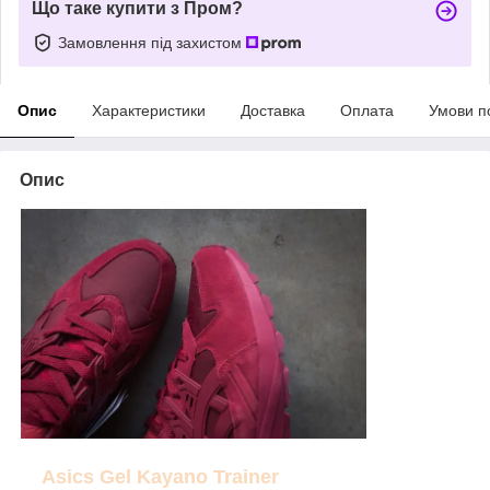
Що таке купити з Пром?
Замовлення під захистом
Опис
Характеристики
Доставка
Оплата
Умови п
Опис
Asics Gel Kayano Trainer