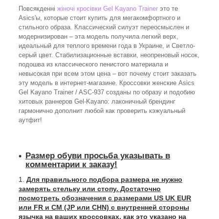
Повсякденні
жіночі кросівки Gel Kayano Trainer
это те
Asics'ы, которые стоит купить для мегакомфортного и
стильного образа. Классический силуэт переосмыслен и
модернизирован – эта модель получила легкий верх,
идеальный для теплого времени года в Украине, и Светло-
серый цвет. Стабилизационные вставки, неопреновый носок,
подошва из классического пенистого материала и
невысокая при всем этом цена – вот почему стоит заказать
эту модель в интернет-магазине. Кроссовки женские Asics
Gel Kayano Trainer / ASC-937 созданы по образу и подобию
хитовых раннеров Gel-Kayano: лаконичный брендинг
гармонично дополнит любой как проверить кэжуальный
аутфит!
Размер обуви просьба указывать в
комментарии к заказу!
Для правильного подбора размера не нужно
замерять стельку или стопу. Достаточно
посмотреть обозначения с размерами US UK EUR
или FR и СМ (JP или CHN) с внутренней стороны
язычка на ваших кроссовках, как это указано на