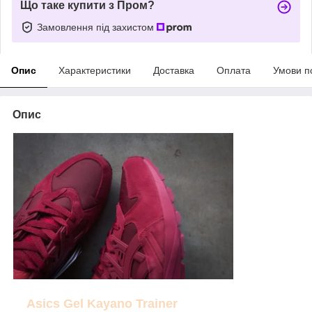
Що таке купити з Пром?
Замовлення під захистом
Опис
Характеристики
Доставка
Оплата
Умови п
Опис
Asics Gel Kayano Trainer