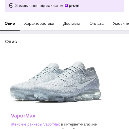
Замовлення під захистом
Опис
Характеристики
Доставка
Оплата
Умови п
Опис
VaporMax
Женские раннеры VaporMax
в интернет-магазине