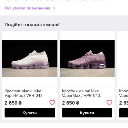
Всі умови повернення
Подібні товари компанії
Кросівки жіночі Nike
Кросівки жіночі Nike
Крос
VaporMax / VPR-042
VaporMax / VPR-043
Vapo
2 650
2 650
2 6
₴
₴
Купити
Купити