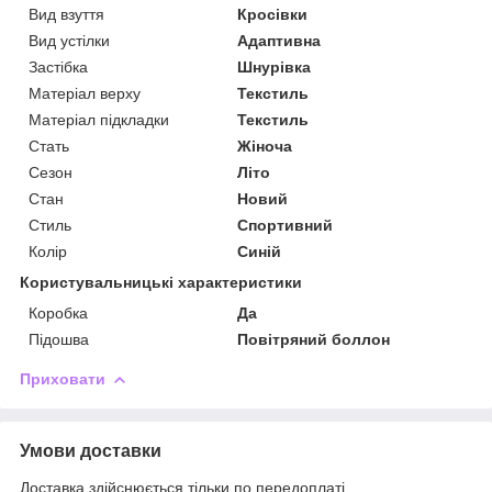
Вид взуття
Кросівки
Вид устілки
Адаптивна
Застібка
Шнурівка
Матеріал верху
Текстиль
Матеріал підкладки
Текстиль
Стать
Жіноча
Сезон
Літо
Стан
Новий
Стиль
Спортивний
Колір
Синій
Користувальницькі характеристики
Коробка
Да
Підошва
Повітряний боллон
Приховати
Умови доставки
Доставка здійснюється тільки по передоплаті.