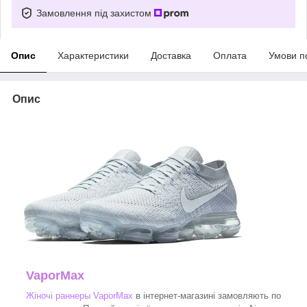
Замовлення під захистом
Опис
Характеристики
Доставка
Оплата
Умови п
Опис
VaporMax
Жіночі раннеры VaporMax
в інтернет-магазині замовляють по