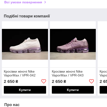
Всі умови повернення
Подібні товари компанії
Кросівки жіночі Nike
Кросівки жіночі Nike
Крос
VaporMax / VPR-042
VaporMax / VPR-043
Vapo
2 650
2 650
2 6
₴
₴
Купити
Купити
Про нас