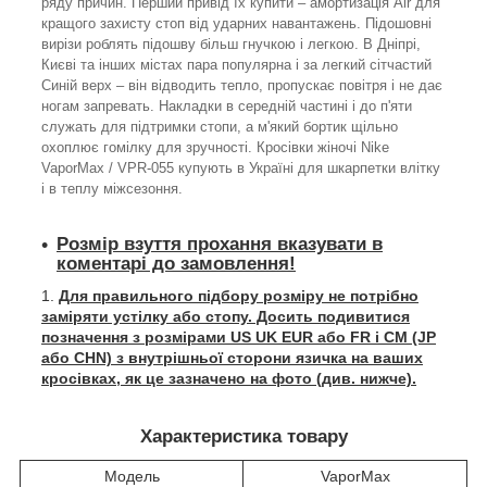
ряду причин. Перший привід їх купити – амортизація Air для
кращого захисту стоп від ударних навантажень. Підошовні
вирізи роблять підошву більш гнучкою і легкою. В Дніпрі,
Києві та інших містах пара популярна і за легкий сітчастий
Синій верх – він відводить тепло, пропускає повітря і не дає
ногам запревать. Накладки в середній частині і до п'яти
служать для підтримки стопи, а м'який бортик щільно
охоплює гомілку для зручності. Кросівки жіночі Nike
VaporMax / VPR-055 купують в Україні для шкарпетки влітку
і в теплу міжсезоння.
Розмір взуття прохання вказувати в
коментарі до замовлення!
Для правильного підбору розміру не потрібно
заміряти устілку або стопу. Досить подивитися
позначення з розмірами US UK EUR або FR і СМ (JP
або CHN) з внутрішньої сторони язичка на ваших
кросівках, як це зазначено на фото (див. нижче).
Характеристика товару
Модель
VaporMax