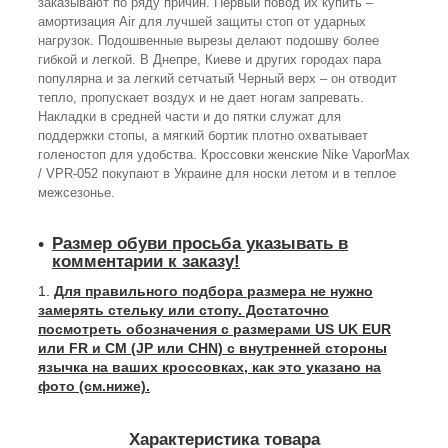
заказывают по ряду причин. Первый повод их купить –
амортизация Air для лучшей защиты стоп от ударных
нагрузок. Подошвенные вырезы делают подошву более
гибкой и легкой. В Днепре, Киеве и других городах пара
популярна и за легкий сетчатый Черный верх – он отводит
тепло, пропускает воздух и не дает ногам запревать.
Накладки в средней части и до пятки служат для
поддержки стопы, а мягкий бортик плотно охватывает
голеностоп для удобства. Кроссовки женские Nike VaporMax
/ VPR-052 покупают в Украине для носки летом и в теплое
межсезонье.
Размер обуви просьба указывать в
комментарии к заказу!
Для правильного подбора размера не нужно
замерять стельку или стопу. Достаточно
посмотреть обозначения с размерами US UK EUR
или FR и СМ (JP или CHN) с внутренней стороны
язычка на ваших кроссовках, как это указано на
фото (см.ниже).
Характеристика товара