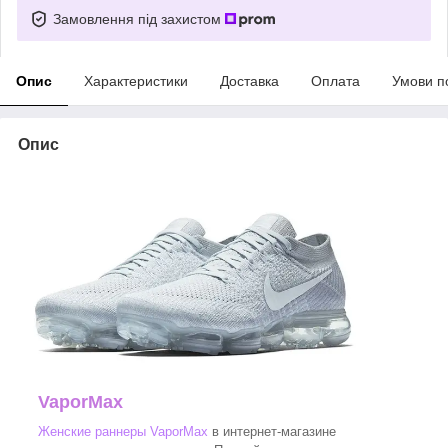
Замовлення під захистом
Опис
Характеристики
Доставка
Оплата
Умови п
Опис
VaporMax
Женские раннеры VaporMax
в интернет-магазине