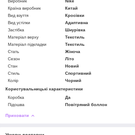
Виробник
Nike
Країна виробник
Китай
Вид взуття
Кросівки
Вид устілки
Адаптивна
Застібка
Шнурівка
Матеріал верху
Текстиль
Матеріал підкладки
Текстиль
Стать
Жіноча
Сезон
Літо
Стан
Новий
Стиль
Спортивний
Колір
Чорний
Користувальницькі характеристики
Коробка
Да
Підошва
Повітряний боллон
Приховати