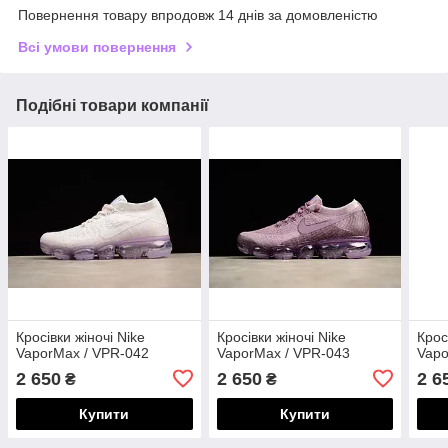
Повернення товару впродовж 14 днів за домовленістю
Всі умови повернення
Подібні товари компанії
Кросівки жіночі Nike
Кросівки жіночі Nike
Крос
VaporMax / VPR-042
VaporMax / VPR-043
Vapo
2 650
2 650
2 6
₴
₴
Купити
Купити