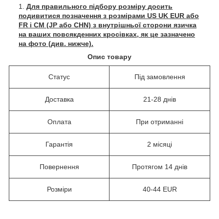
Для правильного підбору розміру досить
подивитися позначення з розмірами US UK EUR або
FR і СМ (JP або CHN) з внутрішньої сторони язичка
на ваших повсякденних кросівках, як це зазначено
на фото (див. нижче).
Опис товару
Статус
Під замовлення
Доставка
21-28 днів
Оплата
При отриманні
Гарантія
2 місяці
Повернення
Протягом 14 днів
Розміри
40-44 EUR