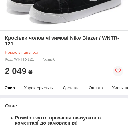
Кросівки чоловічі зимові Nike Blazer / WNTR-
121
Немає в наявності
Код: WNTR-121
Роздріб
2 049
₴
Опис
Характеристики
Доставка
Оплата
Умови п
Опис
Розмір взуття прохання вказувати в
коментарі до замовлення!