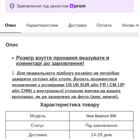
Замовлення під захистом
Опис
Характеристики
Доставка
Оплата
Умови п
Опис
Розмір взуття прохання вказувати в
коментарі до замовлення!
Для правильного підбору розміру не потрібно
заміряти устілку або стопу. Досить подивитися
позначення з розмірами US UK EUR або FR і СМ (JP
або CHN) з внутрішньої сторони язичка на ваших
кросівках, як це зазначено на фото (див. нижче).
Характеристика товару
Модель
New Balance 996
Статус
Під замовлення
Доставка
14-28 днів