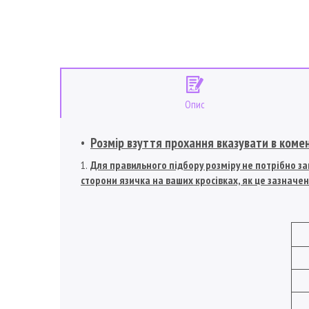
Опис
Розмір взуття прохання вказувати в коме
Для правильного підбору розміру не потрібно зам
сторони язичка на ваших кросівках, як це зазначен