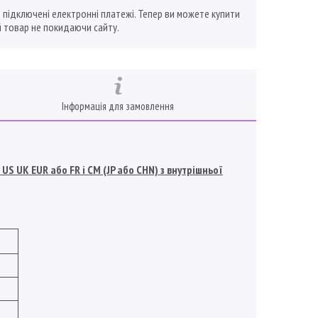
ї підключені електронні платежі. Тепер ви можете купити
 товар не покидаючи сайту.
Інформація для замовлення
S UK EUR або FR і СМ (JP або CHN) з внутрішньої