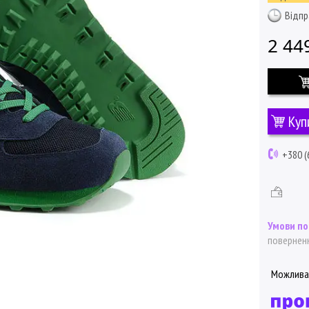
Відпр
2 44
Куп
+380 (
поверненн