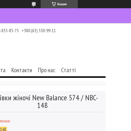
Кошик
) 855-85-75
+380 (63) 530-99-11
ата
Контакти
Про нас
Статті
івки жіночі New Balance 574 / NBC-
148
влення
-148