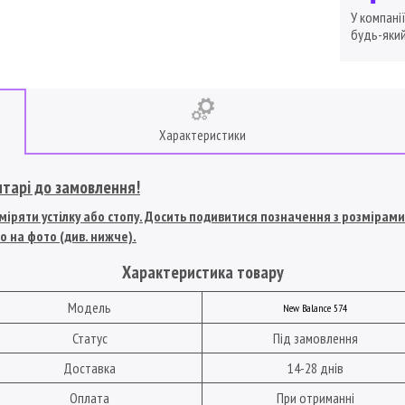
У компані
будь-який
Характеристики
нтарі до замовлення!
іряти устілку або стопу. Досить подивитися позначення з розмірами U
о на фото (див. нижче).
Характеристика товару
Модель
New Balance 574
Статус
Під замовлення
Доставка
14-28 днів
Оплата
При отриманні