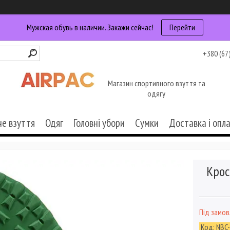
Мужская обувь в наличии. Закажи сейчас!
Перейти
+380 (67
Магазин спортивного взуття та
одягу
че взуття
Одяг
Головні убори
Сумки
Доставка і опл
Крос
Під замо
Код:
NBC