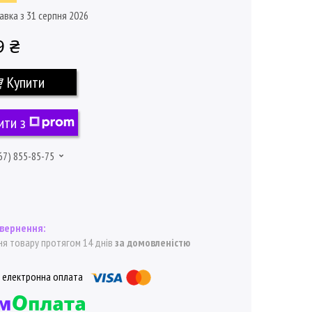
авка з 31 серпня 2026
9 ₴
Купити
ити з
67) 855-85-75
я товару протягом 14 днів
за домовленістю