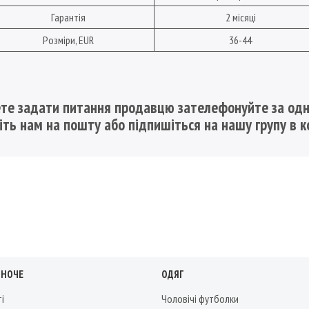
Гарантія
2 місяці
Розміри, EUR
36-44
те задати питання продавцю зателефонуйте за одн
шіть нам на пошту
або підпишіться на нашу групу в к
ІНОЧЕ
ОДЯГ
ті
Чоловічі футболки