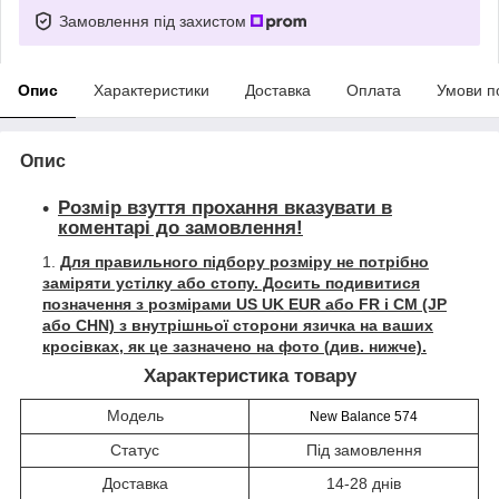
Замовлення під захистом
Опис
Характеристики
Доставка
Оплата
Умови п
Опис
Розмір взуття прохання вказувати в
коментарі до замовлення!
Для правильного підбору розміру не потрібно
заміряти устілку або стопу. Досить подивитися
позначення з розмірами US UK EUR або FR і СМ (JP
або CHN) з внутрішньої сторони язичка на ваших
кросівках, як це зазначено на фото (див. нижче).
Характеристика товару
Модель
New Balance 574
Статус
Під замовлення
Доставка
14-28 днів