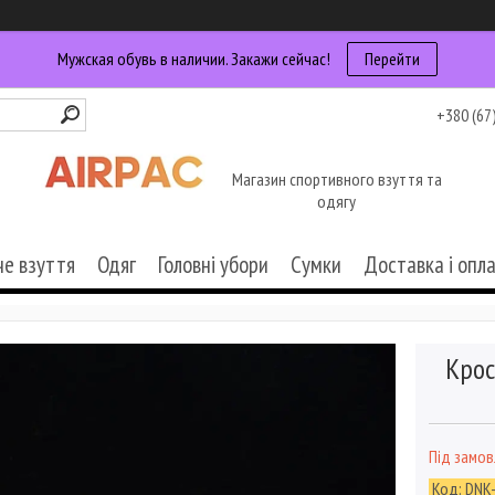
Мужская обувь в наличии. Закажи сейчас!
Перейти
+380 (67
Магазин спортивного взуття та
одягу
че взуття
Одяг
Головні убори
Сумки
Доставка і опл
Крос
Під замо
Код:
DNK