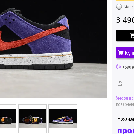
Відпр
3 49
Куп
+380 (
поверненн