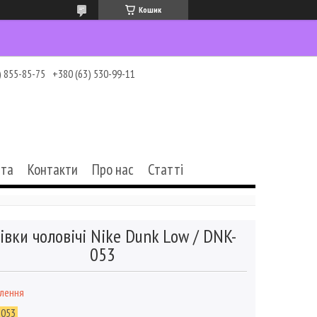
Кошик
) 855-85-75
+380 (63) 530-99-11
ата
Контакти
Про нас
Статті
івки чоловічі Nike Dunk Low / DNK-
053
влення
-053