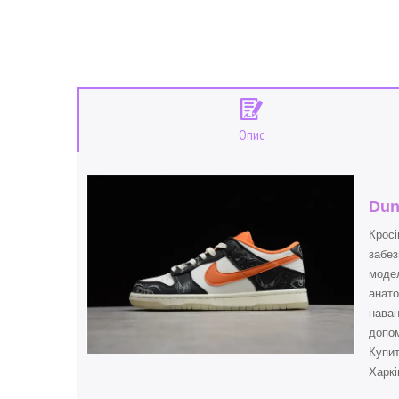
Опис
Dun
Кросі
забез
модел
анато
наван
допом
Купи
Харкі