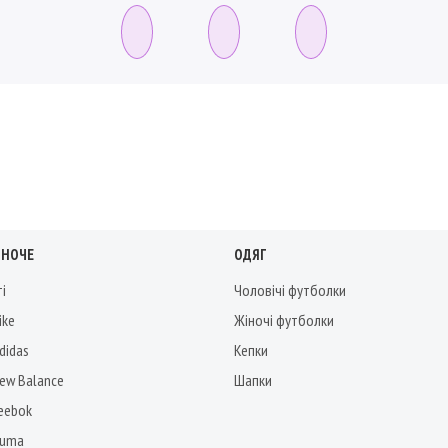
ІНОЧЕ
ОДЯГ
ті
Чоловічі футболки
ike
Жіночі футболки
didas
Кепки
New Balance
Шапки
Reebok
Puma