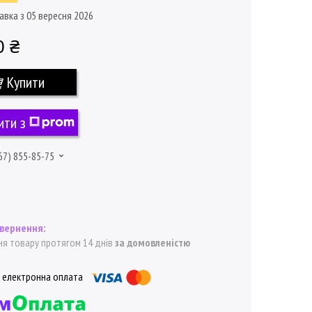
авка з 05 вересня 2026
0 ₴
Купити
ити з
67) 855-85-75
я товару протягом 14 днів
за домовленістю