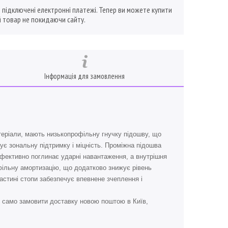
ї підключені електронні платежі. Тепер ви можете купити
 товар не покидаючи сайту.
Інформація для замовлення
атеріали, мають низькопрофільну гнучку підошву, що
ує зональну підтримку і міцність. Проміжна підошва
 ефективно поглинає ударні навантаження, а внутрішня
офільну амортизацію, що додатково знижує рівень
частині стопи забезпечує впевнене зчеплення і
 само замовити доставку новою поштою в Київ,