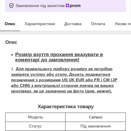
Замовлення під захистом
Опис
Характеристики
Доставка
Оплата
Умови п
Опис
Розмір взуття прохання вказувати в
коментарі до замовлення!
Для правильного підбору розміру не потрібно
заміряти устілку або стопу. Досить подивитися
позначення з розмірами US UK EUR або FR і СМ (JP
або CHN) з внутрішньої сторони язичка на ваших
кросівках, як це зазначено на фото (див. нижче).
Характеристика товару
Модель
Campus
Статус
Під замовлення