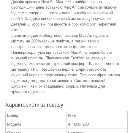
Дизайн кросівок Nike Air Max 200 з найбільшою на
сьогоднішній день вставкою Max Air символізує витікаючу
від землі енергію — потоки лави і ритмічний океанський
прибій. Завдяки неперевершеній амортизації і сучасних
деталей ці кросівки поєднують в собі комфорт і ефектний
стиль.
Завдяки видимої збоку нової вставці Max Air підошва
містить на 200% більше повітря, а легкий верх з
повітропроникною сітки повторює форму стопи.
Напівпрозора гума під вставкою Max Air створює більш
об'ємний профіль. Піноматеріал Cushlon забезпечує
відмінну амортизацію і тривалий комфорт. Каркас з легкого
матеріалу TPU і безшовний верх зі шкіри створюють
сучасний образ в спортивному стилі. Повнорозмірна гумова
підметка для додаткової міцності. Система швидкої
шнурівки і язичок традиційної форми. Петелька для
зручного одягання.
Характеристика товару
Бренд
Nike
Модель
Air Max 200