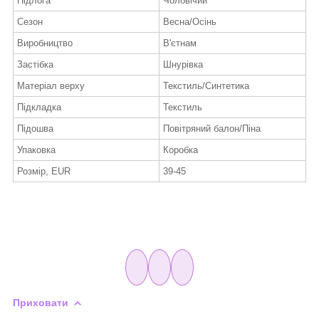
Підлога
Чоловічий
Сезон
Весна/Осінь
Виробництво
В'єтнам
Застібка
Шнурівка
Матеріал верху
Текстиль/Синтетика
Підкладка
Текстиль
Підошва
Повітряний балон/Піна
Упаковка
Коробка
Розмір, EUR
39-45
Приховати