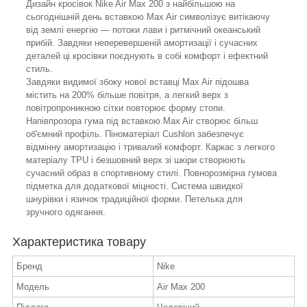
Дизайн кросівок Nike Air Max 200 з найбільшою на
сьогоднішній день вставкою Max Air символізує витікаючу
від землі енергію — потоки лави і ритмічний океанський
прибій. Завдяки неперевершеній амортизації і сучасних
деталей ці кросівки поєднують в собі комфорт і ефектний
стиль.
Завдяки видимої збоку нової вставці Max Air підошва
містить на 200% більше повітря, а легкий верх з
повітропроникною сітки повторює форму стопи.
Напівпрозора гума під вставкою Max Air створює більш
об'ємний профіль. Піноматеріал Cushlon забезпечує
відмінну амортизацію і тривалий комфорт. Каркас з легкого
матеріалу TPU і безшовний верх зі шкіри створюють
сучасний образ в спортивному стилі. Повнорозмірна гумова
підметка для додаткової міцності. Система швидкої
шнурівки і язичок традиційної форми. Петелька для
зручного одягання.
Характеристика товару
Бренд
Nike
Модель
Air Max 200