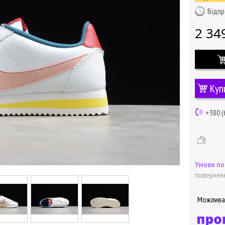
Відпр
2 34
Куп
+380 (
поверненн