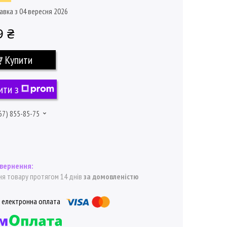
авка з 04 вересня 2026
9 ₴
Купити
ити з
67) 855-85-75
я товару протягом 14 днів
за домовленістю