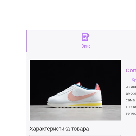
Опис
Cor
Кр
из ис
аморт
сама 
трени
тепло
Характеристика товара