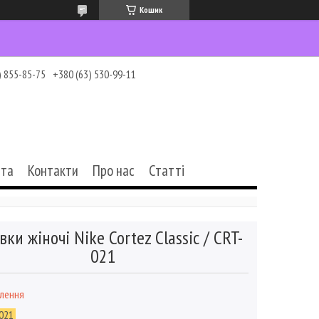
Кошик
) 855-85-75
+380 (63) 530-99-11
ата
Контакти
Про нас
Статті
вки жіночі Nike Cortez Classic / CRT-
021
влення
021