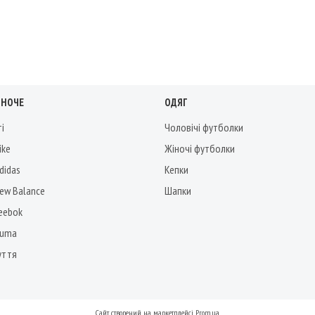
ІНОЧЕ
ОДЯГ
ті
Чоловічі футболки
ike
Жіночі футболки
didas
Кепки
New Balance
Шапки
Reebok
Puma
уття
Сайт створений на маркетплейсі
Prom.ua