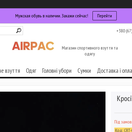
Мужская обувь в наличии. Закажи сейчас!
Перейти
+380 (67
Магазин спортивного взуття та
одягу
че взуття
Одяг
Головні убори
Сумки
Доставка і опл
Кросі
Під замо
Код:
CRT-