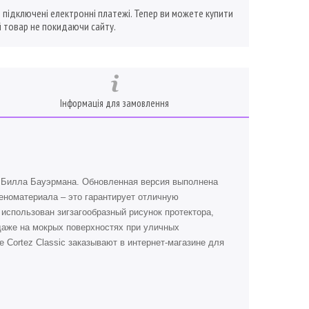
ї підключені електронні платежі. Тепер ви можете купити
 товар не покидаючи сайту.
Інформація для замовлення
 Билла Бауэрмана. Обновленная версия выполнена
еноматериала – это гарантирует отличную
использован зигзагообразный рисунок протектора,
даже на мокрых поверхностях при уличных
e Cortez Classic заказывают в интернет-магазине для