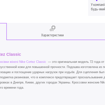
У компані
будь-який
Характеристики
tez Classic
осівки жіночі Nike Cortez Classic
— это оригинальная модель 72 года от
кусственной кожи для повышенной прочности. Подошва изготовлена из п
изацию и поглощение ударных нагрузок при ходьбе. Для сцепления был 
подметка резиновая, что в комплексе предотвращает проскальзывание 
ровках в Днепре, Киеве, других городах Украины. Кроссовки женские Nik
го времени года.