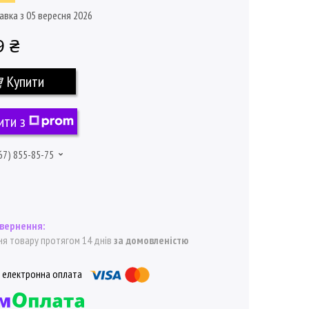
авка з 05 вересня 2026
9 ₴
Купити
ити з
67) 855-85-75
я товару протягом 14 днів
за домовленістю