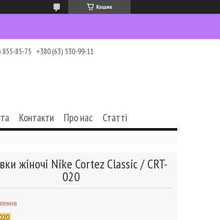
Кошик
) 855-85-75
+380 (63) 530-99-11
ата
Контакти
Про нас
Статті
вки жіночі Nike Cortez Classic / CRT-
020
влення
020