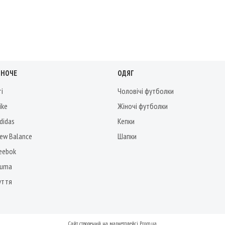
ІНОЧЕ
ОДЯГ
ті
Чоловічі футболки
ike
Жіночі футболки
didas
Кепки
New Balance
Шапки
Reebok
Puma
уття
Сайт створений на маркетплейсі
Prom.ua