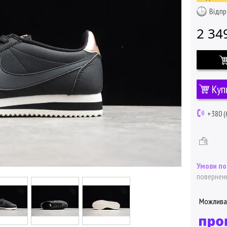
Відпр
2 34
Куп
+380 (
поверненн