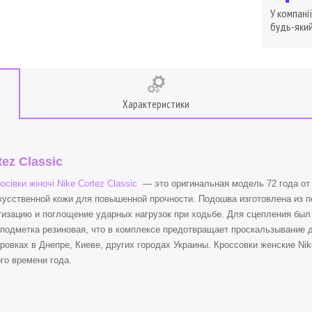
У компані
будь-який
Характеристики
tez Classic
осівки жіночі Nike Cortez Classic
— это оригинальная модель 72 года от
кусственной кожи для повышенной прочности. Подошва изготовлена из п
изацию и поглощение ударных нагрузок при ходьбе. Для сцепления был 
подметка резиновая, что в комплексе предотвращает проскальзывание 
ровках в Днепре, Киеве, других городах Украины. Кроссовки женские Nik
го времени года.