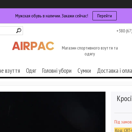
Мужская обувь в наличии. Закажи сейчас!
Перейти
+380 (67
Магазин спортивного взуття та
одягу
че взуття
Одяг
Головні убори
Сумки
Доставка і опл
Кросі
Під замо
Код:
CRT-