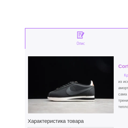
Опис
Cor
Кр
из ис
аморт
сама 
трени
тепло
Характеристика товара