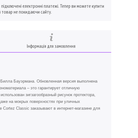
ї підключені електронні платежі. Тепер ви можете купити
 товар не покидаючи сайту.
Інформація для замовлення
 Билла Бауэрмана. Обновленная версия выполнена
еноматериала – это гарантирует отличную
использован зигзагообразный рисунок протектора,
даже на мокрых поверхностях при уличных
e Cortez Classic заказывают в интернет-магазине для