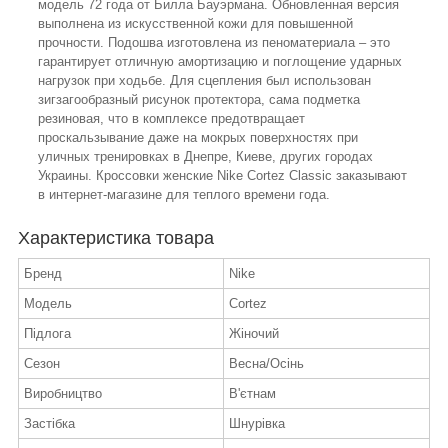
модель 72 года от Билла Бауэрмана. Обновленная версия
выполнена из искусственной кожи для повышенной
прочности. Подошва изготовлена из пеноматериала – это
гарантирует отличную амортизацию и поглощение ударных
нагрузок при ходьбе. Для сцепления был использован
зигзагообразный рисунок протектора, сама подметка
резиновая, что в комплексе предотвращает
проскальзывание даже на мокрых поверхностях при
уличных тренировках в Днепре, Киеве, других городах
Украины. Кроссовки женские Nike Cortez Classic заказывают
в интернет-магазине для теплого времени года.
Характеристика товара
Бренд
Nike
Модель
Cortez
Підлога
Жіночий
Сезон
Весна/Осінь
Виробництво
В'єтнам
Застібка
Шнурівка