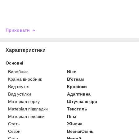
Приховати
Характеристики
Основні
Виробник
Nike
Країна виробник
В'єтнам
Вид взуття
Кросівки
Вид устілки
Адаптивна
Матеріал верху
Штучна шкіра
Матеріал підкладки
Текстиль
Матеріал підошви
Піна
Стать
Жіноча
Сезон
Весна/Осінь
Стан
Новий