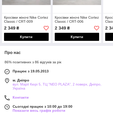
Кросівки жіночі Nike Cortez
Кросівки жіночі Nike Cortez
Крос
Classic / CRT-009
Classic / CRT-006
Clas
2 349
2 349
2 3
₴
₴
Купити
Купити
Про нас
86% позитивних з 86 відгуків за рік
Працює з 19.05.2013
м. Дніпро
вул. Марії Кюрі 5, ТЦ "NEO PLAZA", 2 поверх, Дніпро,
Україна
Контакти
Сьогодні працює з 10:00 до 19:00
Показати весь графік роботи