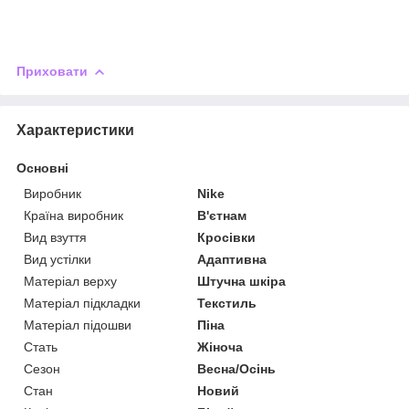
Приховати
Характеристики
Основні
Виробник
Nike
Країна виробник
В'єтнам
Вид взуття
Кросівки
Вид устілки
Адаптивна
Матеріал верху
Штучна шкіра
Матеріал підкладки
Текстиль
Матеріал підошви
Піна
Стать
Жіноча
Сезон
Весна/Осінь
Стан
Новий