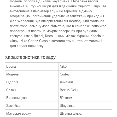
модель 72 роки від Білла Бауэрмана. Оновлена версія
виконана зі штучної шкіри для підвищеної міцності. Підошва
виготовлена з піноматеріалу – це гарантує відмінну
амортизацію і поглинання ударних навантажень при ходьбі.
Для зчеплення був використаний зигзагоподібний малюнок
протектора, сама гумова підметка, що в комплексі запобігає
прослизання навіть на мокрих поверхнях при вуличних
тренуваннях в Дніпрі, Києві, інших містах України. Кросівки
жіночі Nike Cortez Classic замовляють в інтернет-магазині
для теплої пори року.
Характеристика товару
Бренд
Nike
Модель
Cortez
Підлога
Жіночий
Сезон
Весна/Осінь
Виробництво
В'єтнам
Застібка
Шнурівка
Матеріал верху
Штучна шкіра