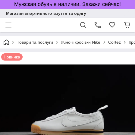
Мужская обувь в наличии. Закажи сейчас!
Магазин спортивного взуття та одягу
Товари та послуги
Жіночі кросівки Nike
Cortez
Кро
Новинка