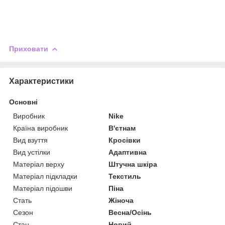
Приховати
Характеристики
Основні
Виробник
Nike
Країна виробник
В'єтнам
Вид взуття
Кросівки
Вид устілки
Адаптивна
Матеріал верху
Штучна шкіра
Матеріал підкладки
Текстиль
Матеріал підошви
Піна
Стать
Жіноча
Сезон
Весна/Осінь
Стан
Новий