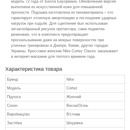
модель 72 года от Билла Бауэрмана. Обновленная версия
выполнена из искусственной кожи для повышенной
прочности. Подошва изготовлена из пеноматериала – это
гарантирует отличную амортизацию и поглощение ударных
нагрузок при ходьбе. Для сцепления был использован
зигзагообразный рисунок протектора, сама подметка
резиновая, что в комплексе предотвращает
проскальзывание даже на мокрых поверхностях при
уличных тренировках в Днепре, Киеве, других городах
Украины. Кроссовки женские Nike Cortez Classic заказывают
в интернет-магазине для теплого времени года.
Характеристика товара
Бренд
Nike
Модель
Cortez
Підлога
Жіночий
Сезон
Весна/Осінь
Виробництво
В'єтнам
Застібка
Шнурівка