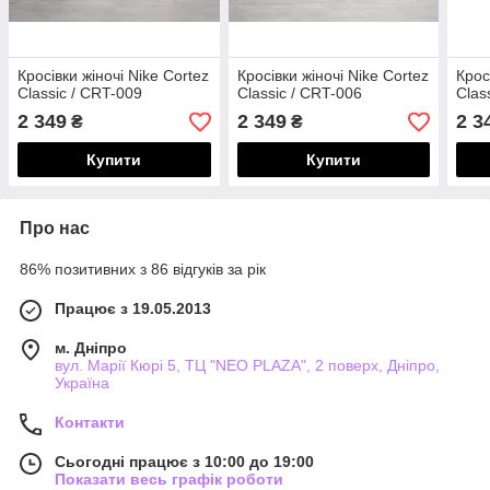
Кросівки жіночі Nike Cortez
Кросівки жіночі Nike Cortez
Крос
Classic / CRT-009
Classic / CRT-006
Clas
2 349
2 349
2 3
₴
₴
Купити
Купити
Про нас
86% позитивних з 86 відгуків за рік
Працює з 19.05.2013
м. Дніпро
вул. Марії Кюрі 5, ТЦ "NEO PLAZA", 2 поверх, Дніпро,
Україна
Контакти
Сьогодні працює з 10:00 до 19:00
Показати весь графік роботи