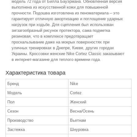
модель 72 года от Билла Бауэрмана. Обновленная версия
выполнена из искусственной кожи для повышенной
прочности. Подошва изготовлена из пеноматериала – это
гарантирует отличную амортизацию и поглощение ударных
нагрузок при ходьбе. Для сцепления был использован
зигзагообразный рисунок протектора, сама подметка
резиновая, что в комплексе предотвращает
проскальзывание даже на мокрых поверхностях при
уличных тренировках в Днепре, Киеве, других городах
Украины. Кроссовки женские Nike Cortez Classic заказывают
в интернет-магазине для теплого времени года.
Характеристика товара
Бренд
Nike
Модель
Cortez
Пол
Женский
Сезон
Весна/Осень
Производство
Вьетнам
Застежка
Шнуровка