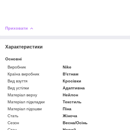
Приховати
Характеристики
Основні
Виробник
Nike
Країна виробник
В'єтнам
Вид взуття
Кросівки
Вид устілки
Адаптивна
Матеріал верху
Нейлон
Матеріал підкладки
Текстиль
Матеріал підошви
Піна
Стать
Жіноча
Сезон
Весна/Осінь
Стан
Новий