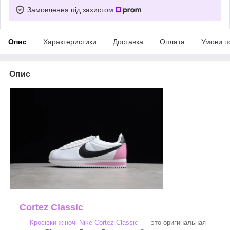
Замовлення під захистом
Опис
Характеристики
Доставка
Оплата
Умови п
Опис
Cortez Classic
Кросівки жіночі Nike Cortez Classic
— это оригинальная