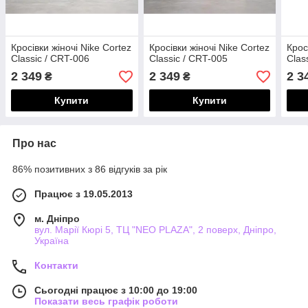
Кросівки жіночі Nike Cortez
Кросівки жіночі Nike Cortez
Крос
Classic / CRT-006
Classic / CRT-005
Clas
2 349
2 349
2 3
₴
₴
Купити
Купити
Про нас
86% позитивних з 86 відгуків за рік
Працює з 19.05.2013
м. Дніпро
вул. Марії Кюрі 5, ТЦ "NEO PLAZA", 2 поверх, Дніпро,
Україна
Контакти
Сьогодні працює з 10:00 до 19:00
Показати весь графік роботи