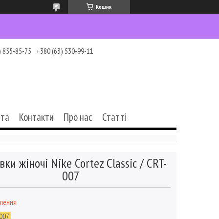
Кошик
) 855-85-75
+380 (63) 530-99-11
ата
Контакти
Про нас
Статті
вки жіночі Nike Cortez Classic / CRT-
007
влення
007