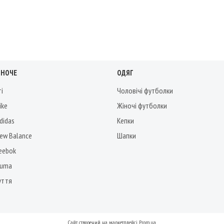
ІНОЧЕ
ОДЯГ
ті
Чоловічі футболки
ike
Жіночі футболки
didas
Кепки
New Balance
Шапки
Reebok
Puma
уття
Сайт створений на маркетплейсі
Prom.ua