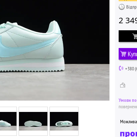
Відпр
2 34
Куп
+380 (
поверненн