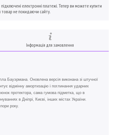
ї підключені електронні платежі. Тепер ви можете купити
 товар не покидаючи сайту.
Інформація для замовлення
лла Бауэрмана. Оновлена версія виконана зі штучної
антує відмінну амортизацію і поглинання ударних
люнок протектора, сама гумова підметка, що в
уваннях в Дніпрі, Києві, інших містах України.
 пори року.