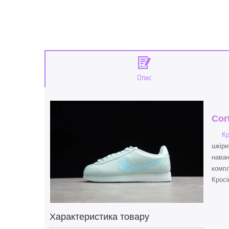
Опис
Cor
Кр
шкіри
наван
компл
Кросі
Характеристика товару