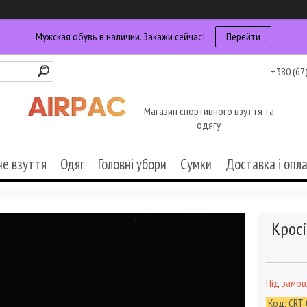
Мужская обувь в наличии. Закажи сейчас!
Перейти
+380 (67
Магазин спортивного взуття та
одягу
че взуття
Одяг
Головні убори
Сумки
Доставка і опл
Кросі
Під замо
Код:
CRT-