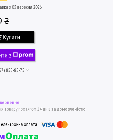
авка з 05 вересня 2026
9 ₴
Купити
ити з
67) 855-85-75
я товару протягом 14 днів
за домовленістю