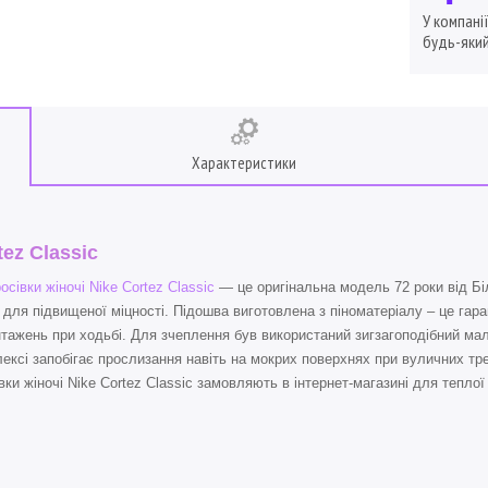
У компані
будь-який
Характеристики
tez Classic
осівки жіночі Nike Cortez Classic
— це оригінальна модель 72 роки від Бі
 для підвищеної міцності. Підошва виготовлена з піноматеріалу – це гар
тажень при ходьбі. Для зчеплення був використаний зигзагоподібний ма
ексі запобігає прослизання навіть на мокрих поверхнях при вуличних трен
вки жіночі Nike Cortez Classic замовляють в інтернет-магазині для теплої