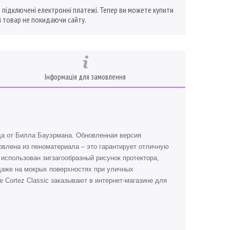
ї підключені електронні платежі. Тепер ви можете купити
 товар не покидаючи сайту.
Інформація для замовлення
а от Билла Бауэрмана. Обновленная версия
овлена из пеноматериала – это гарантирует отличную
использован зигзагообразный рисунок протектора,
даже на мокрых поверхностях при уличных
e Cortez Classic заказывают в интернет-магазине для