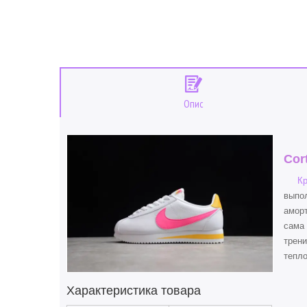
Опис
Cor
Кр
выпол
аморт
сама 
трени
тепло
Характеристика товара