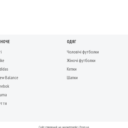
ІНОЧЕ
ОДЯГ
ті
Чоловічі футболки
ike
Жіночі футболки
didas
Кепки
New Balance
Шапки
Reebok
Puma
уття
Сайт створений на маркетплейсі
Prom.ua