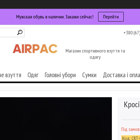
Мужская обувь в наличии. Закажи сейчас!
Перейти
+380 (67
Магазин спортивного взуття та
одягу
че взуття
Одяг
Головні убори
Сумки
Доставка і опл
Кросі
Під замо
Код:
CRT-