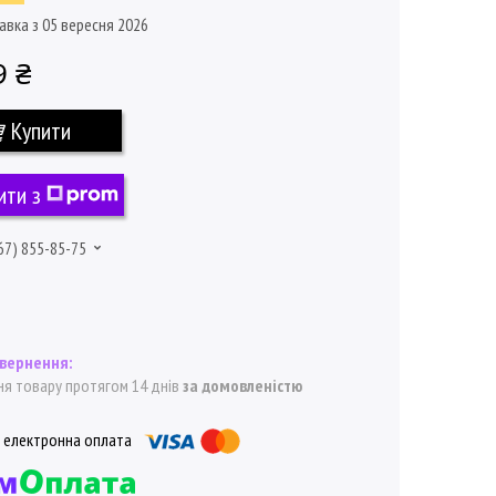
авка з 05 вересня 2026
9 ₴
Купити
ити з
67) 855-85-75
я товару протягом 14 днів
за домовленістю