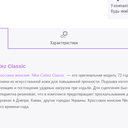
У компані
будь-який
Характеристики
tez Classic
оссовки женские Nike Cortez Classic
— это оригинальная модель 72 год
нена из искусственной кожи для повышенной прочности. Подошва изгот
изацию и поглощение ударных нагрузок при ходьбе. Для сцепления был 
подметка резиновая, что в комплексе предотвращает проскальзывание 
ровках в Днепре, Киеве, других городах Украины. Кроссовки женские Nik
го времени года.