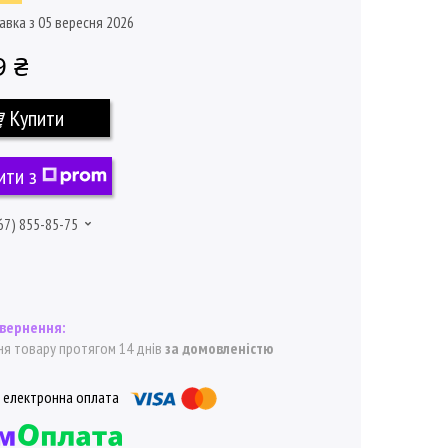
авка з 05 вересня 2026
9 ₴
Купити
ити з
67) 855-85-75
я товару протягом 14 днів
за домовленістю