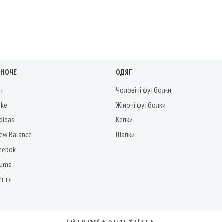
ІНОЧЕ
ОДЯГ
ті
Чоловічі футболки
ike
Жіночі футболки
didas
Кепки
New Balance
Шапки
Reebok
Puma
уття
Сайт створений на маркетплейсі
Prom.ua