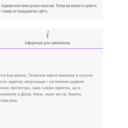
ї підключені електронні платежі. Тепер ви можете купити
 товар не покидаючи сайту.
Інформація для замовлення
лла Бауэрмана. Оновлена версія виконана зі штучної
антує відмінну амортизацію і поглинання ударних
люнок протектора, сама гумова підметка, що в
уваннях в Дніпрі, Києві, інших містах України.
 пори року.