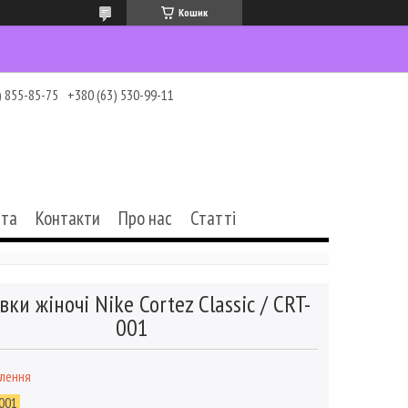
Кошик
) 855-85-75
+380 (63) 530-99-11
ата
Контакти
Про нас
Статті
вки жіночі Nike Cortez Classic / CRT-
001
влення
001