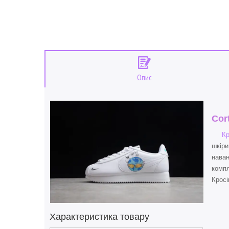
Опис
Cor
Кр
шкіри
наван
компл
Кросі
Характеристика товару