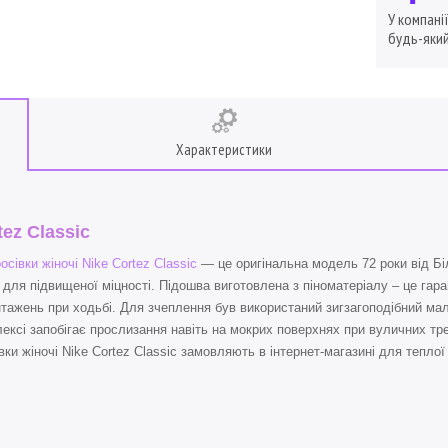
У компані
будь-який
Характеристики
tez Classic
осівки жіночі Nike Cortez Classic
— це оригінальна модель 72 роки від Бі
 для підвищеної міцності. Підошва виготовлена з піноматеріалу – це гар
тажень при ходьбі. Для зчеплення був використаний зигзагоподібний ма
ексі запобігає прослизання навіть на мокрих поверхнях при вуличних трен
вки жіночі Nike Cortez Classic замовляють в інтернет-магазині для теплої