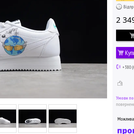
Відпр
2 34
Куп
+380 (
поверненн