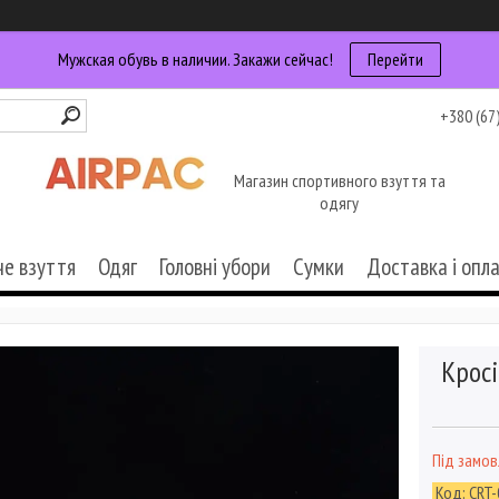
Мужская обувь в наличии. Закажи сейчас!
Перейти
+380 (67
Магазин спортивного взуття та
одягу
че взуття
Одяг
Головні убори
Сумки
Доставка і опл
Кросі
Під замо
Код:
CRT-