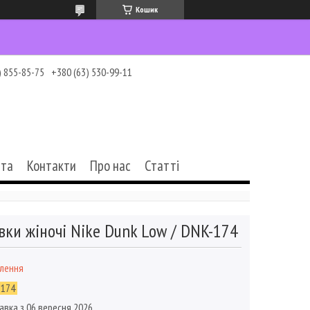
Кошик
) 855-85-75
+380 (63) 530-99-11
ата
Контакти
Про нас
Статті
вки жіночі Nike Dunk Low / DNK-174
влення
-174
авка з 06 вересня 2026