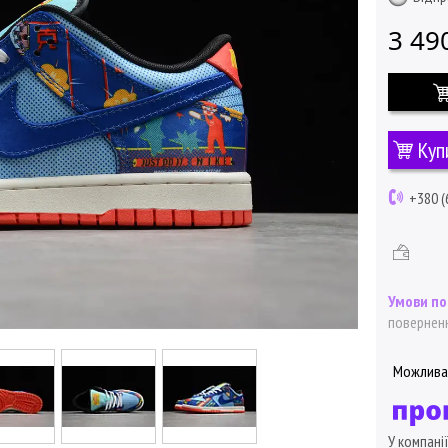
3 49
Куп
+380 (
поверненн
У компані