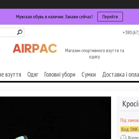
Мужская обувь в наличии. Закажи сейчас!
Перейти
+380 (67
Магазин спортивного взуття та
одягу
че взуття
Одяг
Головні убори
Сумки
Доставка і опл
Кросі
Під замо
Код:
DNK
Відпр