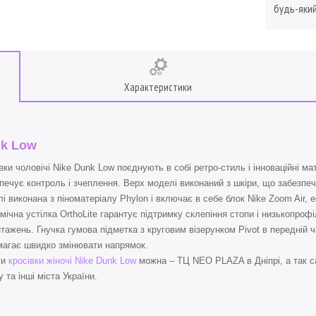
будь-який
Характеристики
k Low
вки чоловічі Nike Dunk Low поєднують в собі ретро-стиль і інноваційні м
печує контроль і зчеплення. Верх моделі виконаний з шкіри, що забезпеч
і виконана з піноматеріалу Phylon і включає в себе блок Nike Zoom Air,
мічна устілка OrthoLite гарантує підтримку склепіння стопи і низькопро
тажень. Гнучка гумова підметка з круговим візерунком Pivot в передній 
агає швидко змінювати напрямок.
ти
кросівки жіночі Nike Dunk Low
можна – ТЦ NEO PLAZA в Дніпрі, а так с
 та інші міста України.