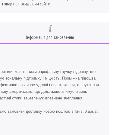
 товар не покидаючи сайту.
Інформація для замовлення
атеріали, мають низькопрофільну гнучку підошву, що
ує зональну підтримку і міцність. Проміжна підошва
 ефективно поглинає ударні навантаження, а внутрішня
фільну амортизацію, що додатково знижує рівень
частині стопи забезпечує впевнене зчеплення і
амо замовити доставку новою поштою в Київ, Харків,