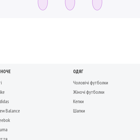
ІНОЧЕ
ОДЯГ
ті
Чоловічі футболки
ike
Жіночі футболки
didas
Кепки
New Balance
Шапки
Reebok
Puma
уття