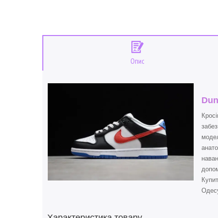
Опис
Dun
Кросі
забез
модел
анато
наван
допом
Купи
Одесу
Характеристика товару