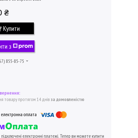
0 ₴
Купити
ити з
67) 855-85-75
я товару протягом 14 днів
за домовленістю
ї підключені електронні платежі. Тепер ви можете купити