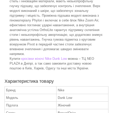
стиль і інноваційні матеріали, мають низькопрофільну
гнучку підошву, що забезпечує контроль і зчеплення. Верх
моделі виконаний з шкіри, що забезпечує зональну
підтримку і міцність. Проміжна підошва моделі виконана з
піноматеріалу Phylon і включає в себе блок Nike Zoom Air,
ефективно поглинає ударні навантаження, а внутрішня
анатомічна устілка OrthoLite гарантує підтримку склепіння
стопи і низькопрофільну амортизацію, що додатково знижує
рівень навантажень. Гнучка гумова підметка з круговим
візерунком Pivot в передній частині стопи забезпечує
впевнене зчеплення і допомагає швидко змінювати
напрямок.
Купити
кросівки жіночі Nike Dunk Low
можна – ТЦ NEO
PLAZA в Дніпрі, а так само замовити доставку новою
поштою в Київ, Харків, Одесу та інші міста України.
Характеристика товару
Бренд
Nike
Модель
Dunk Low
Підлога
Жіночий
Сезон
Весна/Осінь