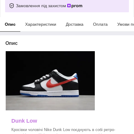
Замовлення під захистом
Опис
Характеристики
Доставка
Оплата
Умови п
Опис
Dunk Low
Кросівки чоловічі Nike Dunk Low поєднують в собі ретро-