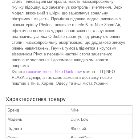
стиль і інноваційні матеріали, мають низькопрофільну
гнучку підошву, що забезпечує контроль і зчеплення. Верх
моделі виконаний з шкіри, що забезпечує зональну
підтримку і міцність. Проміжна підошва моделі виконана з
піноматеріалу Phylon і включає в себе блок Nike Zoom Air,
ефективно поглинає ударні навантаження, а внутрішня
анатомічна устілка OrthoLite гарантує підтримку склепіння
стопи і низькопрофільну амортизацію, що додатково знижує
рівень навантажень. Гнучка гумова підметка з круговим
візерунком Pivot в передній частині стопи забезпечує
впевнене зчеплення і допомагає швидко змінювати
напрямок.
Купити
кросівки жіночі Nike Dunk Low
можна – ТЦ NEO
PLAZA в Дніпрі, а так само замовити доставку новою
поштою в Київ, Харків, Одесу та інші міста України.
Характеристика товару
Бренд
Nike
Модель
Dunk Low
Підлога
Жіночий
Сезон
Весна/Осінь