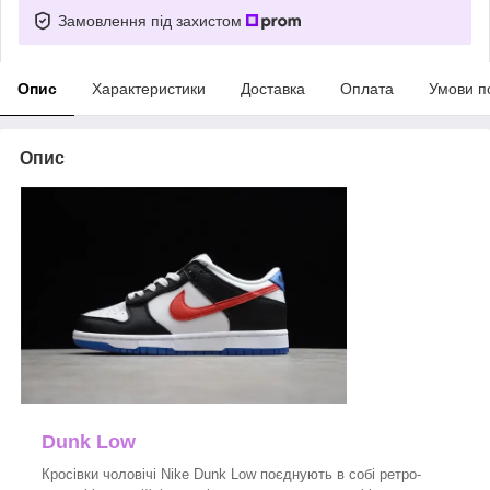
Замовлення під захистом
Опис
Характеристики
Доставка
Оплата
Умови п
Опис
Dunk Low
Кросівки чоловічі Nike Dunk Low поєднують в собі ретро-