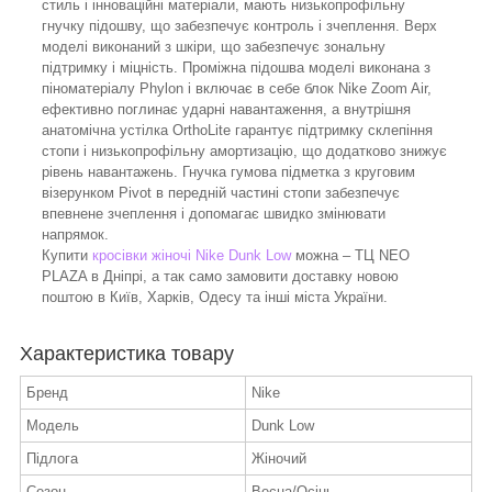
стиль і інноваційні матеріали, мають низькопрофільну
гнучку підошву, що забезпечує контроль і зчеплення. Верх
моделі виконаний з шкіри, що забезпечує зональну
підтримку і міцність. Проміжна підошва моделі виконана з
піноматеріалу Phylon і включає в себе блок Nike Zoom Air,
ефективно поглинає ударні навантаження, а внутрішня
анатомічна устілка OrthoLite гарантує підтримку склепіння
стопи і низькопрофільну амортизацію, що додатково знижує
рівень навантажень. Гнучка гумова підметка з круговим
візерунком Pivot в передній частині стопи забезпечує
впевнене зчеплення і допомагає швидко змінювати
напрямок.
Купити
кросівки жіночі Nike Dunk Low
можна – ТЦ NEO
PLAZA в Дніпрі, а так само замовити доставку новою
поштою в Київ, Харків, Одесу та інші міста України.
Характеристика товару
Бренд
Nike
Модель
Dunk Low
Підлога
Жіночий
Сезон
Весна/Осінь