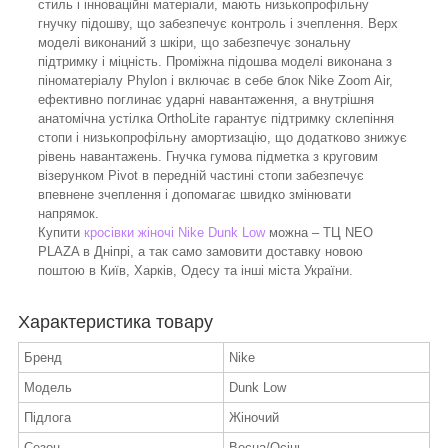
стиль і інноваційні матеріали, мають низькопрофільну
гнучку підошву, що забезпечує контроль і зчеплення. Верх
моделі виконаний з шкіри, що забезпечує зональну
підтримку і міцність. Проміжна підошва моделі виконана з
піноматеріалу Phylon і включає в себе блок Nike Zoom Air,
ефективно поглинає ударні навантаження, а внутрішня
анатомічна устілка OrthoLite гарантує підтримку склепіння
стопи і низькопрофільну амортизацію, що додатково знижує
рівень навантажень. Гнучка гумова підметка з круговим
візерунком Pivot в передній частині стопи забезпечує
впевнене зчеплення і допомагає швидко змінювати
напрямок.
Купити
кросівки жіночі Nike Dunk Low
можна – ТЦ NEO
PLAZA в Дніпрі, а так само замовити доставку новою
поштою в Київ, Харків, Одесу та інші міста України.
Характеристика товару
Бренд
Nike
Модель
Dunk Low
Підлога
Жіночий
Сезон
Весна/Осінь