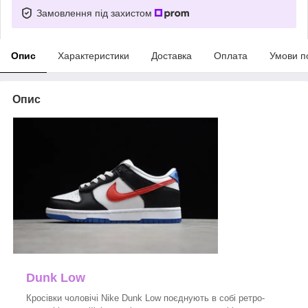
Замовлення під захистом
Опис
Характеристики
Доставка
Оплата
Умови п
Опис
Dunk Low
Кросівки чоловічі Nike Dunk Low поєднують в собі ретро-