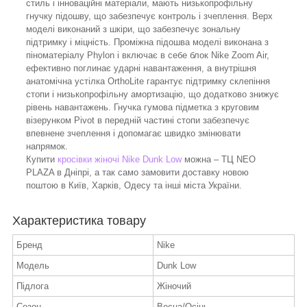
стиль і інноваційні матеріали, мають низькопрофільну
гнучку підошву, що забезпечує контроль і зчеплення. Верх
моделі виконаний з шкіри, що забезпечує зональну
підтримку і міцність. Проміжна підошва моделі виконана з
піноматеріалу Phylon і включає в себе блок Nike Zoom Air,
ефективно поглинає ударні навантаження, а внутрішня
анатомічна устілка OrthoLite гарантує підтримку склепіння
стопи і низькопрофільну амортизацію, що додатково знижує
рівень навантажень. Гнучка гумова підметка з круговим
візерунком Pivot в передній частині стопи забезпечує
впевнене зчеплення і допомагає швидко змінювати
напрямок.
Купити
кросівки жіночі Nike Dunk Low
можна – ТЦ NEO
PLAZA в Дніпрі, а так само замовити доставку новою
поштою в Київ, Харків, Одесу та інші міста України.
Характеристика товару
Бренд
Nike
Модель
Dunk Low
Підлога
Жіночий
Сезон
Весна/Осінь