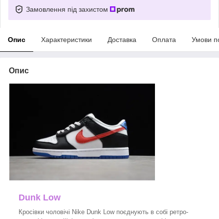
Замовлення під захистом
Опис
Характеристики
Доставка
Оплата
Умови п
Опис
Dunk Low
Кросівки чоловічі Nike Dunk Low поєднують в собі ретро-