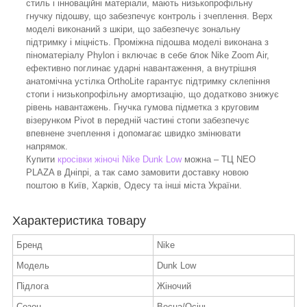
стиль і інноваційні матеріали, мають низькопрофільну
гнучку підошву, що забезпечує контроль і зчеплення. Верх
моделі виконаний з шкіри, що забезпечує зональну
підтримку і міцність. Проміжна підошва моделі виконана з
піноматеріалу Phylon і включає в себе блок Nike Zoom Air,
ефективно поглинає ударні навантаження, а внутрішня
анатомічна устілка OrthoLite гарантує підтримку склепіння
стопи і низькопрофільну амортизацію, що додатково знижує
рівень навантажень. Гнучка гумова підметка з круговим
візерунком Pivot в передній частині стопи забезпечує
впевнене зчеплення і допомагає швидко змінювати
напрямок.
Купити
кросівки жіночі Nike Dunk Low
можна – ТЦ NEO
PLAZA в Дніпрі, а так само замовити доставку новою
поштою в Київ, Харків, Одесу та інші міста України.
Характеристика товару
Бренд
Nike
Модель
Dunk Low
Підлога
Жіночий
Сезон
Весна/Осінь