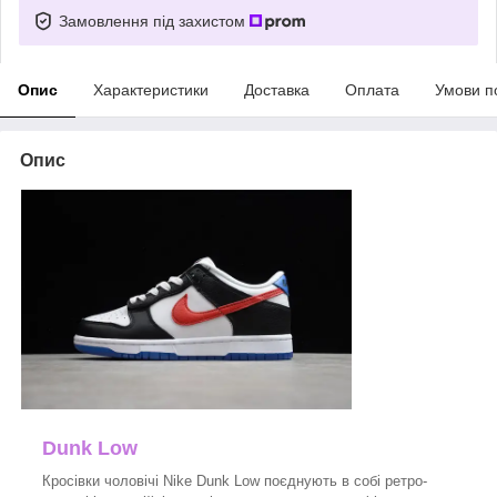
Замовлення під захистом
Опис
Характеристики
Доставка
Оплата
Умови п
Опис
Dunk Low
Кросівки чоловічі Nike Dunk Low поєднують в собі ретро-