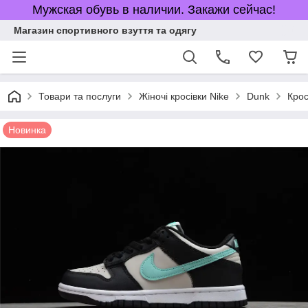
Мужская обувь в наличии. Закажи сейчас!
Магазин спортивного взуття та одягу
Товари та послуги
Жіночі кросівки Nike
Dunk
Крос
Новинка