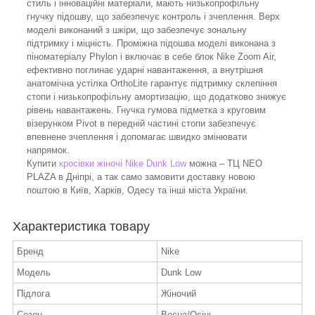
стиль і інноваційні матеріали, мають низькопрофільну
гнучку підошву, що забезпечує контроль і зчеплення. Верх
моделі виконаний з шкіри, що забезпечує зональну
підтримку і міцність. Проміжна підошва моделі виконана з
піноматеріалу Phylon і включає в себе блок Nike Zoom Air,
ефективно поглинає ударні навантаження, а внутрішня
анатомічна устілка OrthoLite гарантує підтримку склепіння
стопи і низькопрофільну амортизацію, що додатково знижує
рівень навантажень. Гнучка гумова підметка з круговим
візерунком Pivot в передній частині стопи забезпечує
впевнене зчеплення і допомагає швидко змінювати
напрямок.
Купити
кросівки жіночі Nike Dunk Low
можна – ТЦ NEO
PLAZA в Дніпрі, а так само замовити доставку новою
поштою в Київ, Харків, Одесу та інші міста України.
Характеристика товару
Бренд
Nike
Модель
Dunk Low
Підлога
Жіночий
Сезон
Весна/Осінь