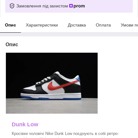
Замовлення під захистом
Опис
Характеристики
Доставка
Оплата
Умови п
Опис
Dunk Low
Кросівки чоловічі Nike Dunk Low поєднують в собі ретро-