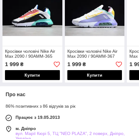
Кросівки чоловічі Nike Air
Кросівки чоловічі Nike Air
Крос
Max 2090 / 90AMM-365
Max 2090 / 90AMM-367
Max 
1 999
1 999
1 9
₴
₴
Купити
Купити
Про нас
86% позитивних з 86 відгуків за рік
Працює з 19.05.2013
м. Дніпро
вул. Марії Кюрі 5, ТЦ "NEO PLAZA", 2 поверх, Дніпро,
Україна