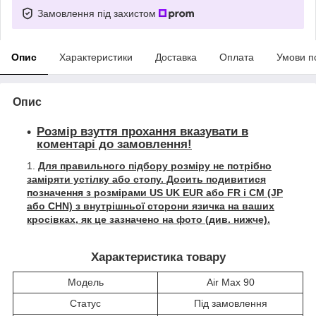
Замовлення під захистом
Опис
Характеристики
Доставка
Оплата
Умови п
Опис
Розмір взуття прохання вказувати в
коментарі до замовлення!
Для правильного підбору розміру не потрібно
заміряти устілку або стопу. Досить подивитися
позначення з розмірами US UK EUR або FR і СМ (JP
або CHN) з внутрішньої сторони язичка на ваших
кросівках, як це зазначено на фото (див. нижче).
Характеристика товару
Модель
Air Max 90
Статус
Під замовлення