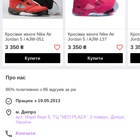
Кросівки жіночі Nike Air
Кросівки жіночі Nike Air
Крос
Jordan 5 / AJW-051
Jordan 5 / AJW-137
Jord
3 350
3 350
3 3
₴
₴
Купити
Купити
Про нас
86% позитивних з 86 відгуків за рік
Працює з 19.05.2013
м. Дніпро
вул. Марії Кюрі 5, ТЦ "NEO PLAZA", 2 поверх, Дніпро,
Україна
Контакти