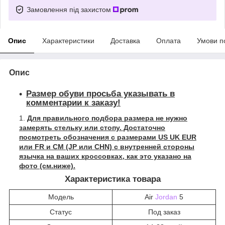
Замовлення під захистом
Опис
Характеристики
Доставка
Оплата
Умови п
Опис
Размер обуви просьба указывать в
комментарии к заказу!
Для правильного подбора размера не нужно
замерять стельку или стопу. Достаточно
посмотреть обозначения с размерами US UK EUR
или FR и СМ (JP или CHN) с внутренней стороны
язычка на ваших кроссовках, как это указано на
фото (см.ниже).
Характеристика товара
Модель
Air
Jordan
5
Статус
Под заказ